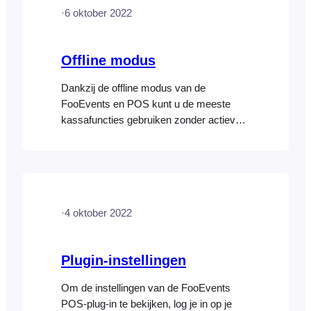
relevante productinformatie op. Producten
·
6 oktober 2022
toevoegen Producten worden via de
WooCommerce-backend aan uw winkel
toegevoegd. FooEvents POS maakt
Offline modus
vervolgens verbinding met uw […]
Dankzij de offline modus van de
FooEvents en POS kunt u de meeste
kassafuncties gebruiken zonder actieve
internetverbinding. Dit is handig in
situaties waarin uw locatie beperkte
internettoegang heeft of wanneer er een
stroomstoring is en het internet uitvalt.
Het is belangrijk om te weten dat de
·
4 oktober 2022
offline modus alleen kan worden
geactiveerd…
Plugin-instellingen
Om de instellingen van de FooEvents
POS-plug-in te bekijken, log je in op je