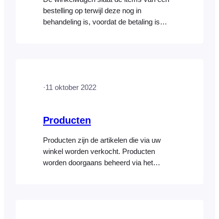
bestelling op terwijl deze nog in
behandeling is, voordat de betaling is
ontvangen en de bestelling is voltooid.
Om items aan de winkelwagen toe te
voegen, klikt u eenvoudigweg op de
miniatuurafbeelding van het product en
het wordt direct aan de winkelwagen
·
11 oktober 2022
toegevoegd. Producten met variaties
worden aangegeven met een klein
rasterpictogram…
Producten
Producten zijn de artikelen die via uw
winkel worden verkocht. Producten
worden doorgaans beheerd via het
WooCommerce-gedeelte in uw
WordPress-dashboard. De FooEvents
POS-app maakt verbinding met uw
WooCommerce-winkel en haalt de