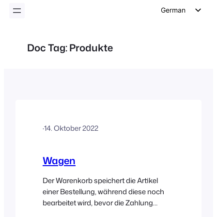
German
English
Dutch
Doc Tag:
Produkte
Spanish
Italian
Portuguese
French
Polish
·
14. Oktober 2022
Czech
Greek
Wagen
Der Warenkorb speichert die Artikel
einer Bestellung, während diese noch
bearbeitet wird, bevor die Zahlung
eingegangen und die Bestellung