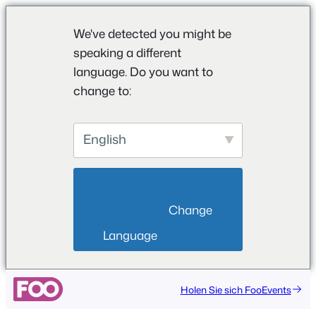
We've detected you might be
speaking a different
language. Do you want to
change to:
English
                        Change 
Language                    
Zum
Holen Sie sich FooEvents
Inhalt
springen