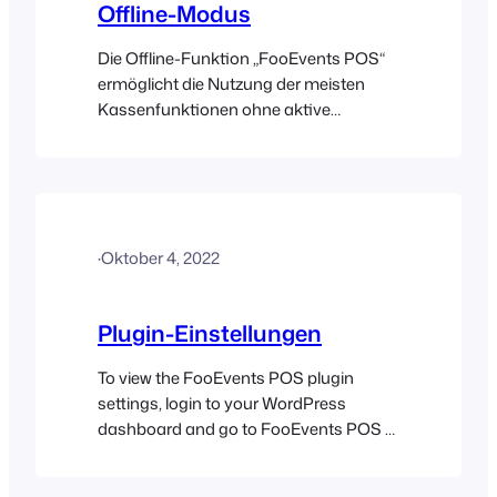
Offline-Modus
FooEvents POS stellt dann eine
Verbindung zu Ihrem…
Die Offline-Funktion „FooEvents POS“
ermöglicht die Nutzung der meisten
Kassenfunktionen ohne aktive
Internetverbindung. Dies ist nützlich in
Situationen, in denen an Ihrem Standort
nur eingeschränkter Internetzugang
besteht oder bei einem Stromausfall
das Internet ausfällt. Bitte beachten Sie,
·
Oktober 4, 2022
dass der Offline-Modus nur aktiviert
werden kann…
Plugin-Einstellungen
To view the FooEvents POS plugin
settings, login to your WordPress
dashboard and go to FooEvents POS >
Settings in the left sidebar. General
FooEvents license key Required for