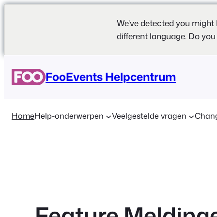
We've detected you might 
different language. Do you
Ga
naar
FooEvents Helpcentrum
de
inhoud
Home
Help-onderwerpen
Veelgestelde vragen
Chan
Feature Melding