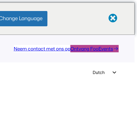
Change Language
Neem contact met ons op
Ontvang FooEvents
Dutch
English
German
Spanish
Italian
Portuguese
French