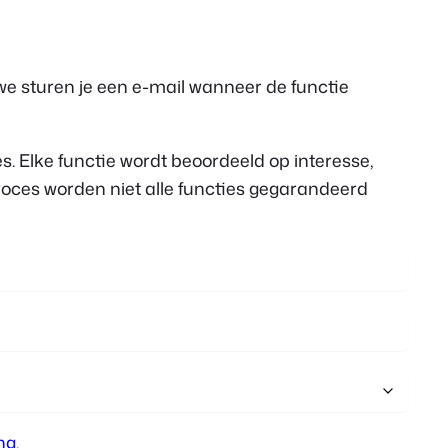
Polish
Czech
we sturen je een e-mail wanneer de functie
Greek
. Elke functie wordt beoordeeld op interesse,
oces worden niet alle functies gegarandeerd
ng
.