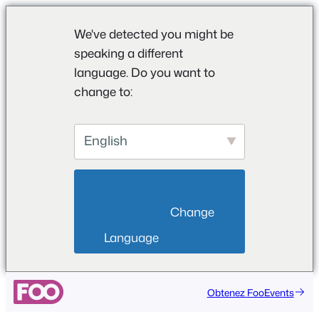
We've detected you might be
speaking a different
language. Do you want to
change to:
English
                        Change 
Language                    
Aller
Obtenez FooEvents
au
contenu