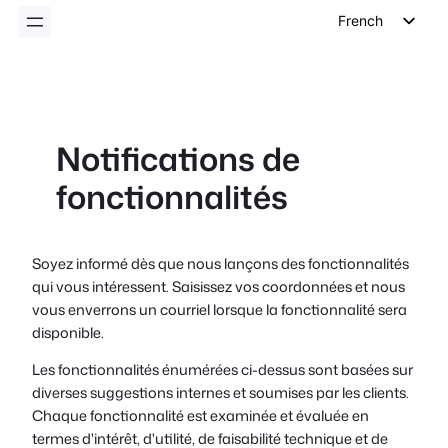
French
English
German
Dutch
Notifications de
Spanish
fonctionnalités
Italian
Portuguese
Polish
Soyez informé dès que nous lançons des fonctionnalités
qui vous intéressent. Saisissez vos coordonnées et nous
Czech
vous enverrons un courriel lorsque la fonctionnalité sera
Greek
disponible.
Les fonctionnalités énumérées ci-dessus sont basées sur
diverses suggestions internes et soumises par les clients.
Chaque fonctionnalité est examinée et évaluée en
termes d'intérêt, d'utilité, de faisabilité technique et de