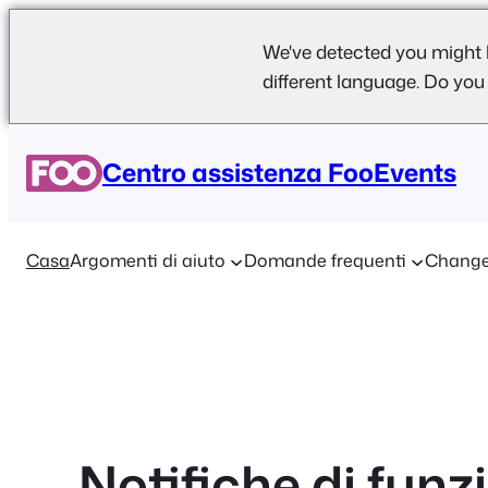
We've detected you might 
different language. Do you
Vai
al
Centro assistenza FooEvents
contenuto
Casa
Argomenti di aiuto
Domande frequenti
Change
Notifiche di funz