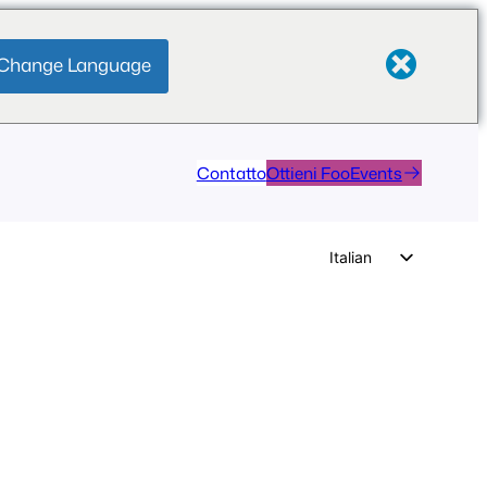
Change Language
Contatto
Ottieni FooEvents
Italian
English
German
Dutch
Spanish
Portuguese
French