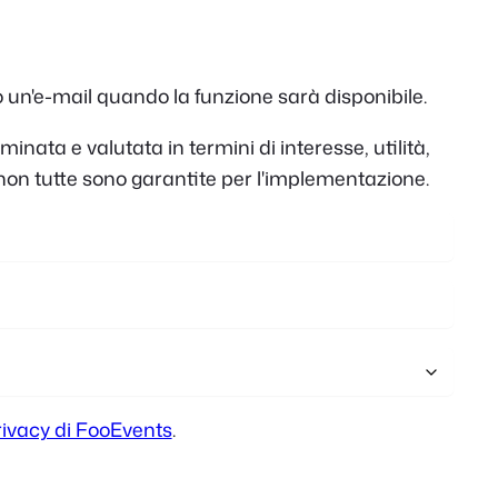
Polish
Czech
mo un'e-mail quando la funzione sarà disponibile.
Greek
inata e valutata in termini di interesse, utilità,
à, non tutte sono garantite per l'implementazione.
rivacy di FooEvents
.