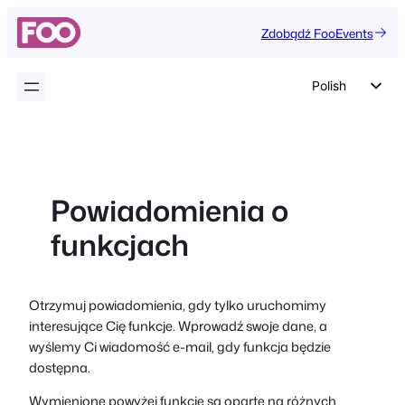
Przejdź
Zdobądź FooEvents
do
treści
Polish
English
German
Dutch
Powiadomienia o
Spanish
funkcjach
Italian
Portuguese
French
Otrzymuj powiadomienia, gdy tylko uruchomimy
interesujące Cię funkcje. Wprowadź swoje dane, a
Czech
wyślemy Ci wiadomość e-mail, gdy funkcja będzie
Greek
dostępna.
Wymienione powyżej funkcje są oparte na różnych