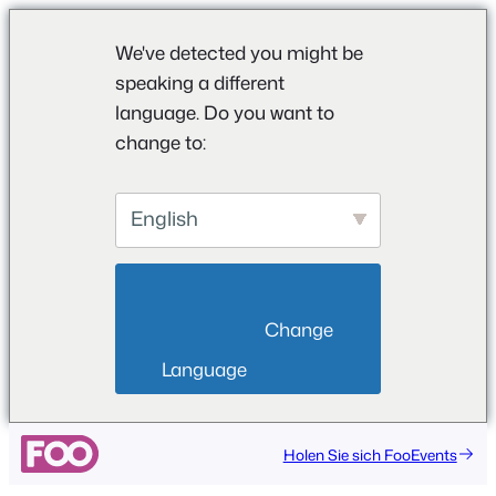
We've detected you might be
speaking a different
language. Do you want to
change to:
English
                        Change 
Language                    
Zum
Holen Sie sich FooEvents
Inhalt
springen