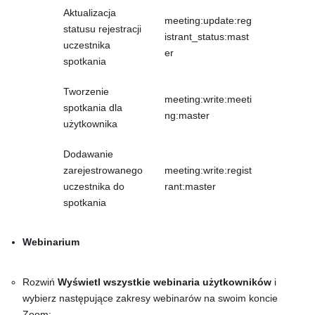
Aktualizacja
meeting:update:reg
statusu rejestracji
istrant_status:mast
uczestnika
er
spotkania
Tworzenie
meeting:write:meeti
spotkania dla
ng:master
użytkownika
Dodawanie
zarejestrowanego
meeting:write:regist
uczestnika do
rant:master
spotkania
Webinarium
Rozwiń
Wyświetl wszystkie webinaria użytkowników
i
wybierz następujące zakresy webinarów na swoim koncie
Zoom: