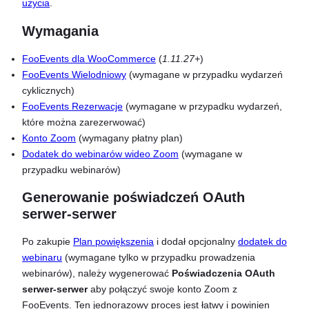
użycia
.
Wymagania
FooEvents dla WooCommerce
(
1.11.27+
)
FooEvents Wielodniowy
(wymagane w przypadku wydarzeń
cyklicznych)
FooEvents Rezerwacje
(wymagane w przypadku wydarzeń,
które można zarezerwować)
Konto Zoom
(wymagany płatny plan)
Dodatek do webinarów wideo Zoom
(wymagane w
przypadku webinarów)
Generowanie poświadczeń OAuth
serwer-serwer
Po zakupie
Plan powiększenia
i dodał opcjonalny
dodatek do
webinaru
(wymagane tylko w przypadku prowadzenia
webinarów), należy wygenerować
Poświadczenia OAuth
serwer-serwer
aby połączyć swoje konto Zoom z
FooEvents. Ten jednorazowy proces jest łatwy i powinien