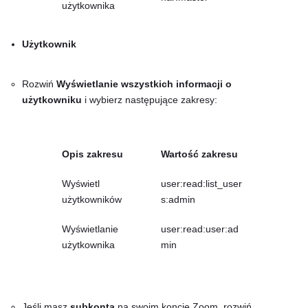
użytkownika
Użytkownik
Rozwiń
Wyświetlanie wszystkich informacji o
użytkowniku
i wybierz następujące zakresy:
Opis zakresu
Wartość zakresu
Wyświetl
user:read:list_user
użytkowników
s:admin
Wyświetlanie
user:read:user:ad
użytkownika
min
Jeśli masz
subkonta
na swoim koncie Zoom, rozwiń