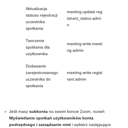
Aktualizacja
meeting:update:reg
statusu rejestracji
istrant_status:admi
uczestnika
n
spotkania
Tworzenie
meeting:write:meeti
spotkania dla
ng:admin
użytkownika
Dodawanie
zarejestrowanego
meeting:write:regist
uczestnika do
rant:admin
spotkania
Jeśli masz
subkonta
na swoim koncie Zoom, rozwiń
Wyświetlanie spotkań użytkowników konta
podrzędnego i zarządzanie nimi
i wybierz następujące