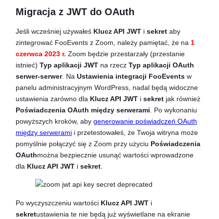
Migracja z JWT do OAuth
Jeśli wcześniej używałeś
Klucz API JWT
i
sekret
aby
zintegrować FooEvents z Zoom, należy pamiętać, że na
1
czerwca 2023 r.
Zoom będzie przestarzały (przestanie
istnieć)
Typ aplikacji JWT
na rzecz
Typ aplikacji OAuth
serwer-serwer
. Na
Ustawienia integracji FooEvents
w
panelu administracyjnym WordPress, nadal będą widoczne
ustawienia zarówno dla
Klucz API JWT
i
sekret
jak również
Poświadczenia OAuth między serwerami
. Po wykonaniu
powyższych kroków, aby
generowanie poświadczeń OAuth
między serwerami
i przetestowałeś, że Twoja witryna może
pomyślnie połączyć się z Zoom przy użyciu
Poświadczenia
OAuth
można bezpiecznie usunąć wartości wprowadzone
dla
Klucz API JWT
i
sekret
.
Po wyczyszczeniu wartości
Klucz API JWT
i
sekret
ustawienia te nie będą już wyświetlane na ekranie