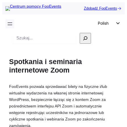
Zdobądź FooEvents
Polish
English
Wyszukiwanie
German
Dutch
Spotkania i seminaria
Spanish
internetowe Zoom
Italian
Portuguese
FooEvents pozwala sprzedawać bilety na fizyczne i/lub
French
wirtualne wydarzenia na własnej stronie internetowej
Czech
WordPress, bezpiecznie łącząc się z kontem Zoom za
pośrednictwem interfejsu API Zoom i automatycznie
Greek
wstępnie rejestrując uczestników na jednorazowe lub
cykliczne spotkania i webinaria Zoom po zakończeniu
zamówienia.