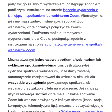
połączyć go ze swoim wydarzeniem, postępując zgodnie z
poniższymi instrukcjami na stronie
łączenie wydarzenia z
istniejącym spotkaniem lub webinarem Zoom
. Alternatywnie,
jeśli nie masz żadnych istniejących spotkań Zoom i
webinarów, które chciałbyś połączyć ze swoimi
wydarzeniami, FooEvents może automatycznie
wygenerować je dla Ciebie, postępując zgodnie z
instrukcjami na stronie
automatyczne generowanie spotkań i
webinarów Zoom
.
Można utworzyć
jednorazowe spotkanie/webinarium
lub
cykliczne spotkanie/webinarium
. Jeśli utworzyłeś
cykliczne spotkanie/webinarium, uczestnicy zostaną
automatycznie zarejestrowani do wzięcia w nim udziału.
wszystkie wystąpienia
powiązanego spotkania lub
webinaru przy zakupie biletu na wydarzenie. Jeśli chcesz
użyć
rezerwacja slotów
które mają unikalne spotkanie
Zoom lub webinar powiązany z każdym slotem (konsultacje,
korepetycje, telemedycyna itp.), możesz przeczytać więcej o
konfigurowaniu integracji Zoom z
Wydarzenia z możliwością