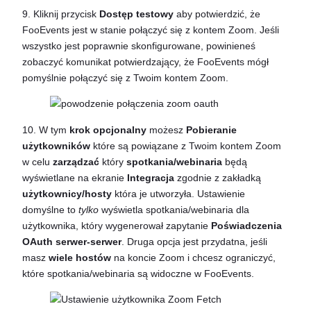
9. Kliknij przycisk
Dostęp testowy
aby potwierdzić, że
FooEvents jest w stanie połączyć się z kontem Zoom. Jeśli
wszystko jest poprawnie skonfigurowane, powinieneś
zobaczyć komunikat potwierdzający, że FooEvents mógł
pomyślnie połączyć się z Twoim kontem Zoom.
10. W tym
krok opcjonalny
możesz
Pobieranie
użytkowników
które są powiązane z Twoim kontem Zoom
w celu
zarządzać
który
spotkania/webinaria
będą
wyświetlane na ekranie
Integracja
zgodnie z zakładką
użytkownicy/hosty
która je utworzyła. Ustawienie
domyślne to
tylko
wyświetla spotkania/webinaria dla
użytkownika, który wygenerował zapytanie
Poświadczenia
OAuth serwer-serwer
. Druga opcja jest przydatna, jeśli
masz
wiele hostów
na koncie Zoom i chcesz ograniczyć,
które spotkania/webinaria są widoczne w FooEvents.