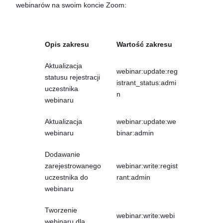
webinarów na swoim koncie Zoom:
Opis zakresu
Wartość zakresu
Aktualizacja
webinar:update:reg
statusu rejestracji
istrant_status:admi
uczestnika
n
webinaru
Aktualizacja
webinar:update:we
webinaru
binar:admin
Dodawanie
zarejestrowanego
webinar:write:regist
uczestnika do
rant:admin
webinaru
Tworzenie
webinar:write:webi
webinaru dla