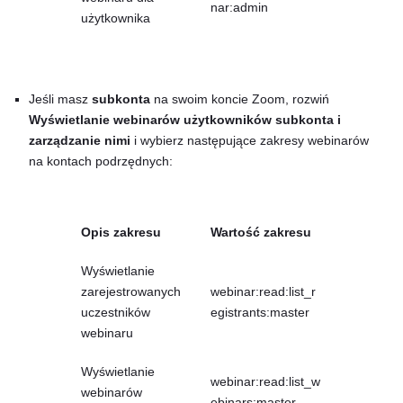
nar:admin
użytkownika
Jeśli masz
subkonta
na swoim koncie Zoom, rozwiń
Wyświetlanie webinarów użytkowników subkonta i
zarządzanie nimi
i wybierz następujące zakresy webinarów
na kontach podrzędnych:
Opis zakresu
Wartość zakresu
Wyświetlanie
zarejestrowanych
webinar:read:list_r
uczestników
egistrants:master
webinaru
Wyświetlanie
webinar:read:list_w
webinarów
ebinars:master