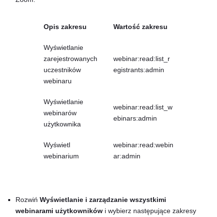
Opis zakresu
Wartość zakresu
Wyświetlanie
zarejestrowanych
webinar:read:list_r
uczestników
egistrants:admin
webinaru
Wyświetlanie
webinar:read:list_w
webinarów
ebinars:admin
użytkownika
Wyświetl
webinar:read:webin
webinarium
ar:admin
Rozwiń
Wyświetlanie i zarządzanie wszystkimi
webinarami użytkowników
i wybierz następujące zakresy