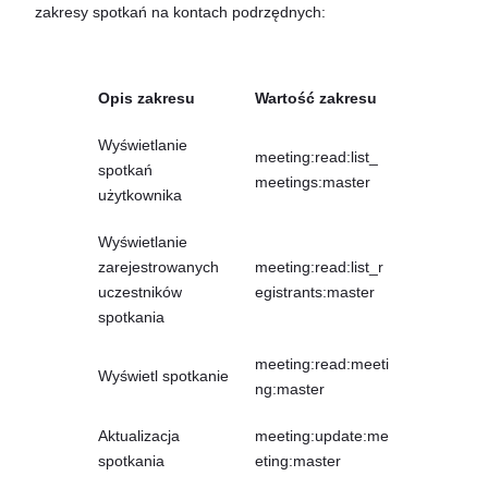
zakresy spotkań na kontach podrzędnych:
Opis zakresu
Wartość zakresu
Wyświetlanie
meeting:read:list_
spotkań
meetings:master
użytkownika
Wyświetlanie
zarejestrowanych
meeting:read:list_r
uczestników
egistrants:master
spotkania
meeting:read:meeti
Wyświetl spotkanie
ng:master
Aktualizacja
meeting:update:me
spotkania
eting:master