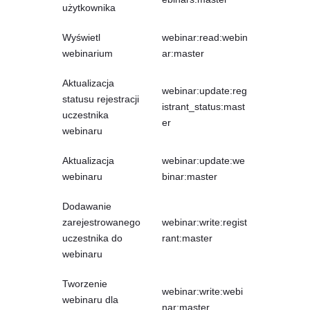
użytkownika
Wyświetl
webinar:read:webin
webinarium
ar:master
Aktualizacja
webinar:update:reg
statusu rejestracji
istrant_status:mast
uczestnika
er
webinaru
Aktualizacja
webinar:update:we
webinaru
binar:master
Dodawanie
zarejestrowanego
webinar:write:regist
uczestnika do
rant:master
webinaru
Tworzenie
webinar:write:webi
webinaru dla
nar:master