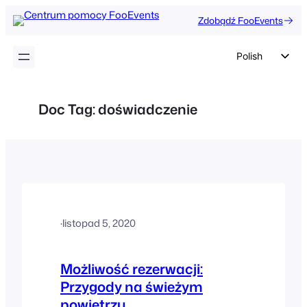
Przejdź
Zdobądź FooEvents
do
treści
Polish
English
German
Doc Tag:
doświadczenie
Dutch
Spanish
Italian
Portuguese
French
·
listopad 5, 2020
Czech
Greek
Możliwość rezerwacji:
Przygody na świeżym
powietrzu