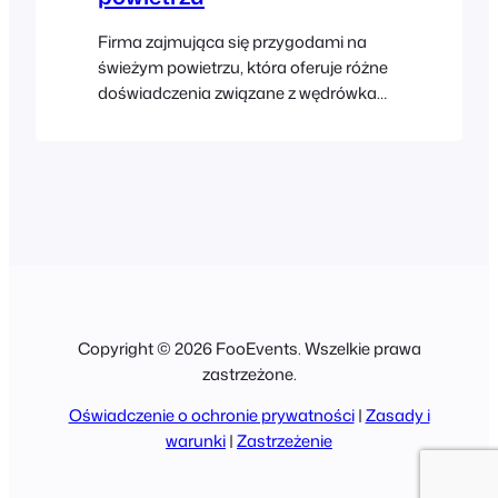
Firma zajmująca się przygodami na
świeżym powietrzu, która oferuje różne
doświadczenia związane z wędrówkami,
chciałaby sprzedawać pakiety
wędrówek, które można zarezerwować
na swojej stronie internetowej. Wycieczki
są dostępne w różnych przedziałach
czasowych i w różne dni. Klienci mają
również możliwość dołączenia lunchu
lub pakietów noclegowych przy zakupie
biletu. Kiedy uczestnik kupuje bilet,
muszą wystąpić następujące zdarzenia:
Copyright © 2026 FooEvents. Wszelkie prawa
zastrzeżone.
Oświadczenie o ochronie prywatności
|
Zasady i
warunki
|
Zastrzeżenie