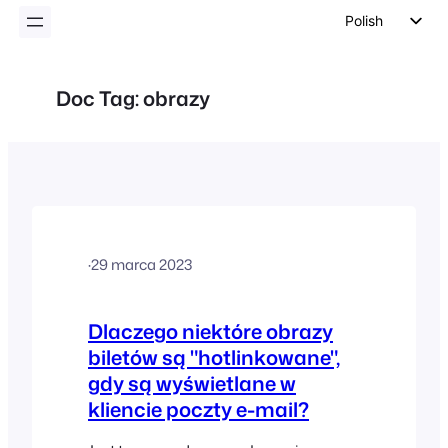
Polish
English
German
Doc Tag:
obrazy
Dutch
Spanish
Italian
Portuguese
French
·
29 marca 2023
Czech
Greek
Dlaczego niektóre obrazy
biletów są "hotlinkowane",
gdy są wyświetlane w
kliencie poczty e-mail?