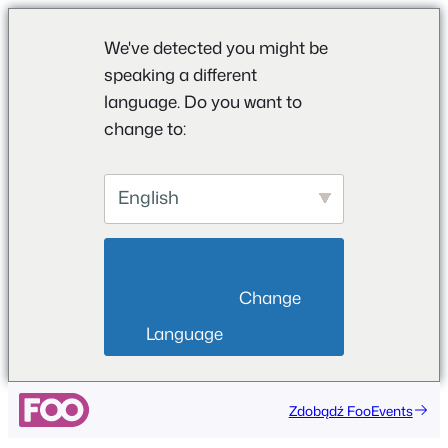
We've detected you might be
speaking a different
language. Do you want to
change to:
English
                        Change 
Language                    
Przejdź
Zdobądź FooEvents
do
treści