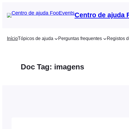
Saltar
para
Centro de ajuda
o
conteúdo
Início
Tópicos de ajuda
Perguntas frequentes
Registos d
Doc Tag:
imagens