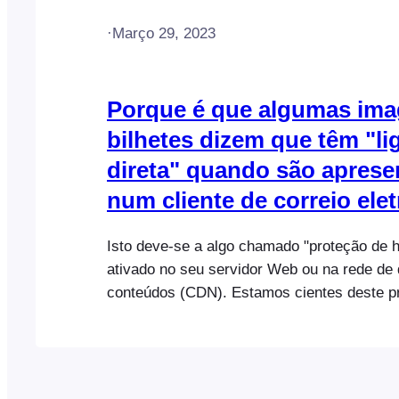
·
Março 29, 2023
Porque é que algumas ima
bilhetes dizem que têm "li
direta" quando são aprese
num cliente de correio ele
Isto deve-se a algo chamado "proteção de h
ativado no seu servidor Web ou na rede de 
conteúdos (CDN). Estamos cientes deste p
especificamente em servidores Plesk (cliqu
Cloudflare CDN (clique aqui). Contacte o se
ou fornecedor de serviços CDN para obter 
assistência se tiver este problema e precisar