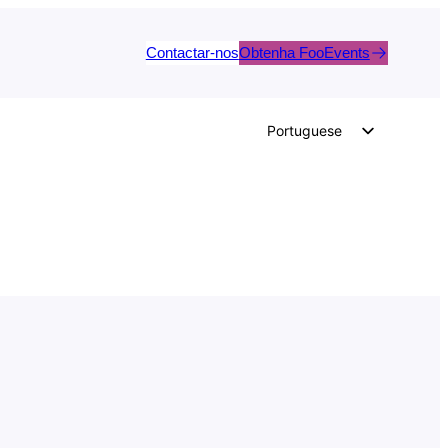
Contactar-nos
Obtenha FooEvents
Portuguese
English
German
Dutch
Spanish
Italian
French
Polish
Czech
Greek