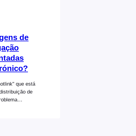
gens de
gação
ntadas
trónico?
otlink" que está
distribuição de
roblema
e aqui) e
u anfitrião Web
mais
 de [...]