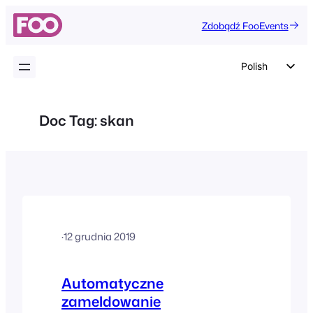
Przejdź
Zdobądź FooEvents
do
treści
Polish
English
German
Doc Tag:
skan
Dutch
Spanish
Italian
Portuguese
French
·
12 grudnia 2019
Czech
Greek
Automatyczne
zameldowanie