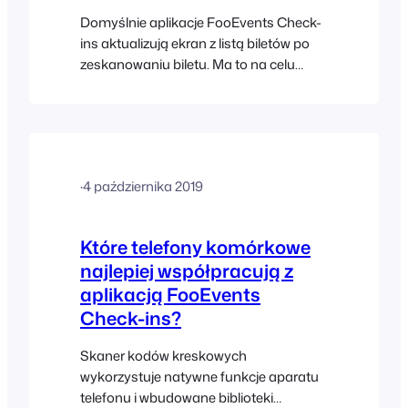
Domyślnie aplikacje FooEvents Check-
ins aktualizują ekran z listą biletów po
zeskanowaniu biletu. Ma to na celu
zapewnienie, że status rejestracji
wszystkich uczestników zostanie
zaktualizowany w przypadku, gdy
organizowane jest wydarzenie z
wieloma punktami wejścia. Jeśli
·
4 października 2019
organizujesz wydarzenie z udziałem
tysięcy uczestników, aktualizacja tej listy
po każdym skanowaniu może zająć
Które telefony komórkowe
cenne sekundy i spowolnić…
najlepiej współpracują z
aplikacją FooEvents
Check-ins?
Skaner kodów kreskowych
wykorzystuje natywne funkcje aparatu
telefonu i wbudowane biblioteki