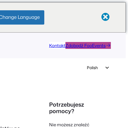
Change Language
Kontakt
Zdobądź FooEvents
Polish
English
German
Dutch
Potrzebujesz
Spanish
pomocy?
Italian
Nie możesz znaleźć
Portuguese