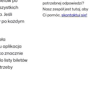
iletów po
potrzebnej odpowiedzi?
French
szystkich
Nasz zespół jest tutaj, aby
Czech
 Jeśli
Ci pomóc,
skontaktuj się!
ty po każdym
Greek
ała
u aplikacja
co znacznie
 listy biletów
trzeby