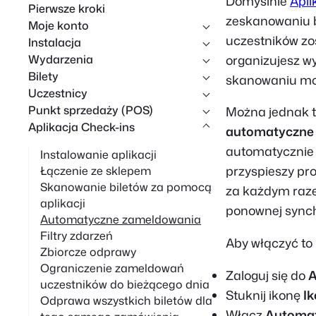
Domyślnie
Apli
Pierwsze kroki
k
zeskanowaniu b
Moje konto
i
uczestników zos
Instalacja
w
Wydarzenia
organizujesz wy
Bilety
a
skanowaniu moż
Uczestnicy
n
Punkt sprzedaży (POS)
Można jednak t
i
Aplikacja Check-ins
automatyczne
e
automatycznie 
Instalowanie aplikacji
przyspieszy pro
Łączenie ze sklepem
Skanowanie biletów za pomocą
za każdym raze
aplikacji
ponownej synch
Automatyczne zameldowania
Filtry zdarzeń
Aby włączyć to 
Zbiorcze odprawy
Ograniczenie zameldowań
Zaloguj się do
A
uczestników do bieżącego dnia
Stuknij ikonę
I
Odprawa wszystkich biletów dla
Włącz
Automa