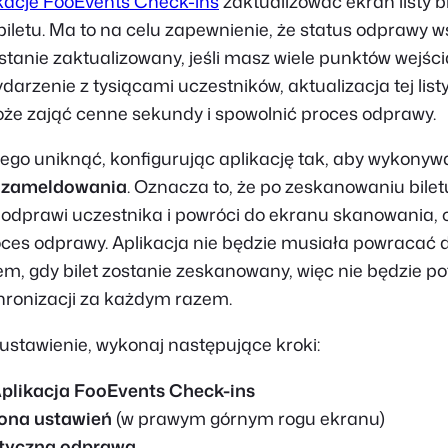
kacje FooEvents Check-ins
zaktualizować ekran listy b
iletu. Ma to na celu zapewnienie, że status odprawy w
tanie zaktualizowany, jeśli masz wiele punktów wejścia.
darzenie z tysiącami uczestników, aktualizacja tej lis
e zająć cenne sekundy i spowolnić proces odprawy.
ego uniknąć, konfigurując aplikację tak, aby wykonyw
 zameldowania
. Oznacza to, że po zeskanowaniu bilet
odprawi uczestnika i powróci do ekranu skanowania, 
ces odprawy. Aplikacja nie będzie musiała powracać do
m, gdy bilet zostanie zeskanowany, więc nie będzie po
ronizacji za każdym razem.
ustawienie, wykonaj następujące kroki:
plikacja FooEvents Check-ins
kona ustawień
(w prawym górnym rogu ekranu)
tyczna odprawa