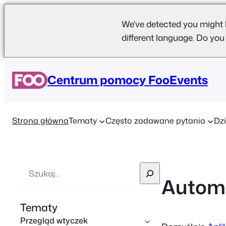
We've detected you might 
different language. Do you
Centrum pomocy FooEvents
Strona główna
Tematy
Często zadawane pytania
Dzi
W
Autom
y
s
Tematy
z
Przegląd wtyczek
u