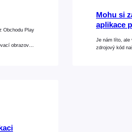
Mohu si z
aplikace 
 z Obchodu Play
Je nám líto, al
ovací obrazovce
zdrojový kód naš
výchozím
Check-ins
 potřebujete,
ší uživatelé…
kaci