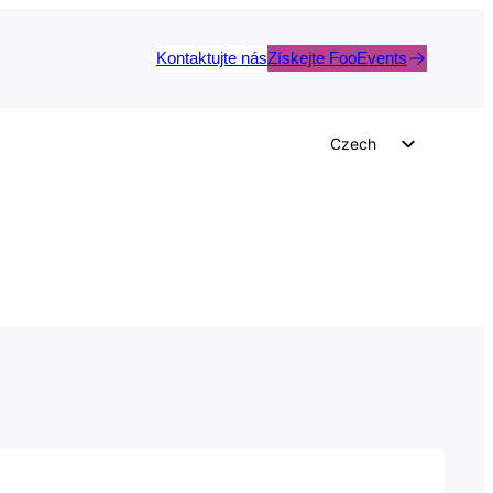
Kontaktujte nás
Získejte FooEvents
Czech
English
German
Dutch
Spanish
Italian
Portuguese
French
Polish
Greek