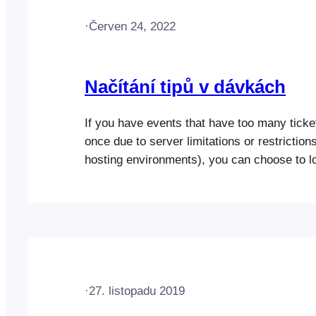
·
Červen 24, 2022
Načítání tipů v dávkách
If you have events that have too many ticket
once due to server limitations or restriction
hosting environments), you can choose to lo
smaller batches. By default, all tickets will 
single request, however, you can choose th
tickets that should load per…
·
27. listopadu 2019