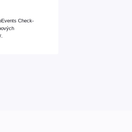
ooEvents Check-
ebových
/.