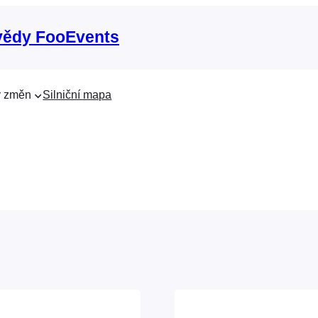
vědy FooEvents
 změn
Silniční mapa