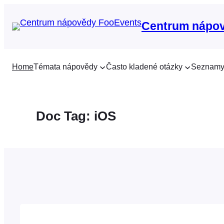
Přeskočit
na
Centrum nápo
obsah
Home
Témata nápovědy
Často kladené otázky
Seznamy
Doc Tag:
iOS