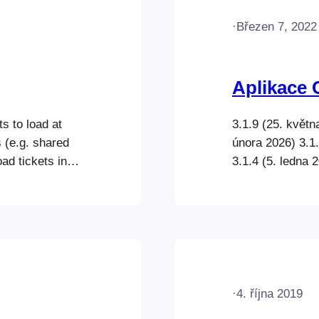
·
Březen 7, 2022
Aplikace 
s to load at
3.1.9 (25. květn
s (e.g. shared
února 2026) 3.1.
ad tickets in
3.1.4 (5. ledna 
be loaded in a
2025) 3.1.1 (12.
e amount of
(14. dubna 2025)
2025) 3.0.4 (6.
·
4. října 2019