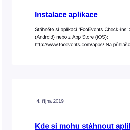
Instalace aplikace
Stáhněte si aplikaci ‘FooEvents Check-ins’
(Android) nebo z App Store (iOS):
http://www.fooevents.com/apps/ Na přihlaš
zadejte následující údaje: Upozornění: Ve 
nastavení je přístup k aplikaci FooEvents 
omezen na uživatele s rolí “Správce”. Pokud
aby k aplikaci FooEvents měli přístup i dal
·
4. října 2019
Kde si mohu stáhnout apli