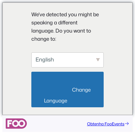
We've detected you might be
speaking a different
language. Do you want to
change to:
English
                        Change 
Language                    
Saltar
Obtenha FooEvents
para
o