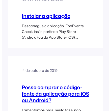
de abril de 2025) 3.0.5 (14 de março de
2025) 3.0.4 (6 de março,…
Instalar a aplicação
Descarregue a aplicação ‘FooEvents
Check-ins’ a partir da Play Store
(Android) ou da App Store (iOS):
http://www.fooevents.com/apps/
Introduza os seguintes dados no ecrã
de início de sessão: Nota: Por
predefinição, o acesso à aplicação
FooEvents Check-ins está restrito a
·
4 de outubro de 2019
utilizadores com a função de
“Administrador”. Se necessitar que
outros utilizadores tenham acesso à
Posso comprar o código-
FooEvents…
fonte da aplicação para iOS
ou Android?
Lamentamos mas, nesta fase, não