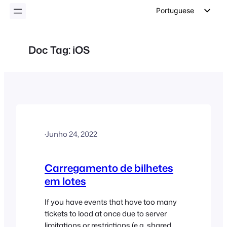
conteúdo
Portuguese
English
German
Doc Tag:
iOS
Dutch
Spanish
Italian
French
Polish
·
Junho 24, 2022
Czech
Greek
Carregamento de bilhetes
em lotes
If you have events that have too many
tickets to load at once due to server
limitations or restrictions (e.g. shared