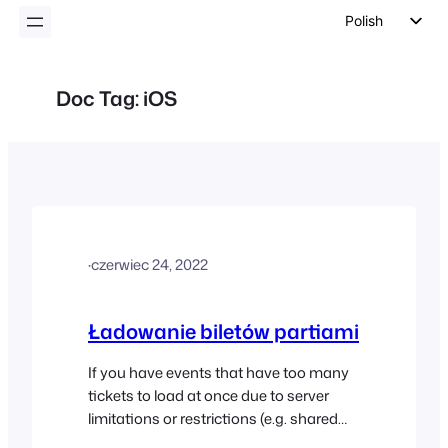
Polish
English
German
Doc Tag:
iOS
Dutch
Spanish
Italian
Portuguese
French
·
czerwiec 24, 2022
Czech
Greek
Ładowanie biletów partiami
If you have events that have too many
tickets to load at once due to server
limitations or restrictions (e.g. shared
hosting environments), you can choose