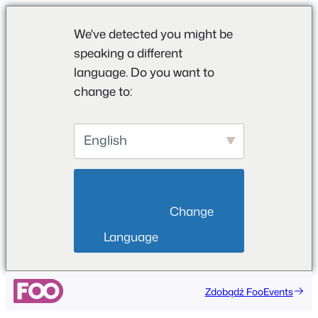
We've detected you might be
speaking a different
language. Do you want to
change to:
English
                        Change 
Language                    
Przejdź
Zdobądź FooEvents
do
treści