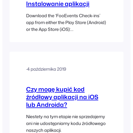
Instalowanie aplikacji
Download the ‘FooEvents Check-ins’
app from either the Play Store (Android)
or the App Store (iOS):
http://www.fooevents.com/apps/ Enter
the following details on the login screen:
Please Note: By default, access to the
FooEvents Check-ins app is restricted
to users with the role of “Administrator”.
·
4 października 2019
If you require additional users to have
access to the FooEvents…
Czy mogę kupić kod
źródłowy aplikacji na iOS
lub Androida?
Niestety na tym etapie nie sprzedajemy
ani nie udostępniamy kodu źródłowego
naszych aplikacji.