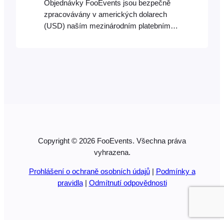
Objednávky FooEvents jsou bezpečně
zpracovávány v amerických dolarech
(USD) naším mezinárodním platebním
partnerem Stripe (přijímáme karty Visa,
Mastercard, American Express,
Discover, Diners Club a JCB).
Jihoafrickým zákazníkům budou platby
účtovány v jihoafrických randech (ZAR) a
platby budou bezpečně zpracovány
společností Paystack (přijímány jsou
karty Visa, MasterCard, American
Express a Verve). Daň z přidané hodnoty
Copyright © 2026 FooEvents. Všechna práva
(DPH) na
vyhrazena.
Prohlášení o ochraně osobních údajů
|
Podmínky a
pravidla
|
Odmítnutí odpovědnosti