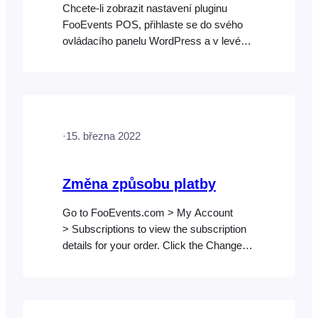
Chcete-li zobrazit nastavení pluginu
FooEvents POS, přihlaste se do svého
ovládacího panelu WordPress a v levém
postranním panelu přejděte do sekce
FooEvents POS > Nastavení. Obecné
Licenční klíč FooEvents Je nutný pro
automatické aktualizace pluginu. Použít
nastavení vzhledu aplikace FooEvents
·
15. března 2022
Check-ins Použijte pro FooEvents POS
stejná vlastní nastavení vzhledu, jaká
jsou vybrána pro aplikaci Check-ins.
Změna způsobu platby
Název aplikace…
Go to FooEvents.com > My Account
> Subscriptions to view the subscription
details for your order. Click the Change
payment link then select a different
payment method and enter your new
payment details (payment methods vary
based on your region). Please remember