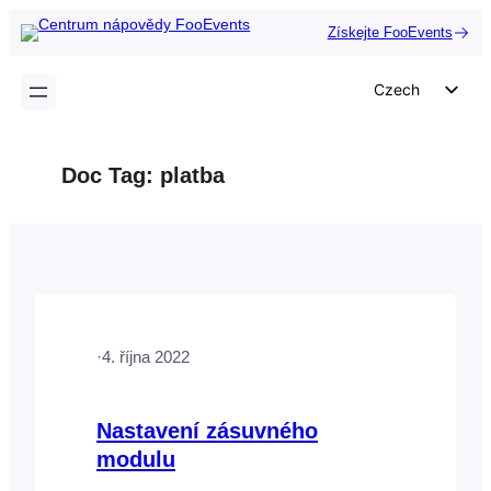
Přeskočit
Získejte FooEvents
na
obsah
Czech
English
German
Doc Tag:
platba
Dutch
Spanish
Italian
Portuguese
French
·
4. října 2022
Polish
Greek
Nastavení zásuvného
modulu