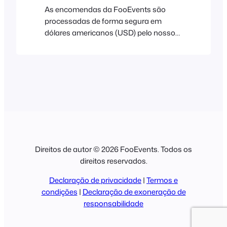
(IVA) a…
As encomendas da FooEvents são
processadas de forma segura em
dólares americanos (USD) pelo nosso
parceiro de pagamentos internacionais
Stripe (são aceites Visa, Mastercard,
American Express, Discover, Diners
Club e JCB). Aos clientes sul-africanos
será cobrado em rands sul-africanos
(ZAR) e os pagamentos serão
processados de forma segura pela
Paystack (aceitam-se Visa,
MasterCard, American Express e Verve).
Direitos de autor © 2026 FooEvents. Todos os
Imposto sobre o Valor Acrescentado
direitos reservados.
(IVA) a…
Declaração de privacidade
|
Termos e
condições
|
Declaração de exoneração de
responsabilidade