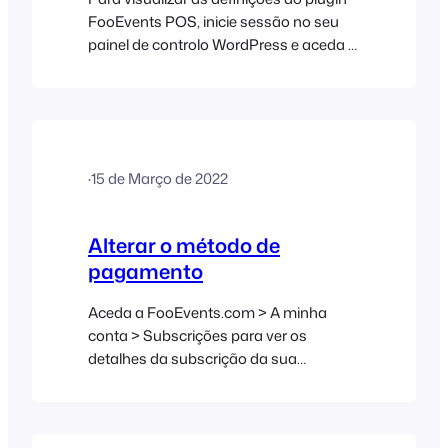
FooEvents POS, inicie sessão no seu
painel de controlo WordPress e aceda a
FooEvents POS > Definições na barra
lateral esquerda. Geral Chave de licença
FooEvents Necessária para
atualizações automáticas do plugin.
Utilizar as definições de aparência da
·
15 de Março de 2022
aplicação Check-ins do FooEvents
Utilize as mesmas definições de
aparência personalizadas para o
Alterar o método de
FooEvents POS que foram
pagamento
selecionadas para a aplicação Check-
ins. Título da aplicação…
Aceda a FooEvents.com > A minha
conta > Subscrições para ver os
detalhes da subscrição da sua
encomenda. Clique na ligação «Alterar
pagamento», selecione um método de
pagamento diferente e introduza os