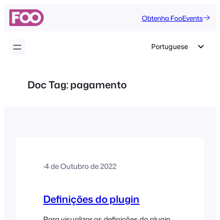
Saltar
Obtenha FooEvents
para
o
conteúdo
Portuguese
English
German
Doc Tag:
pagamento
Dutch
Spanish
Italian
French
Polish
·
4 de Outubro de 2022
Czech
Greek
Definições do plugin
Para visualizar as definições do plugin