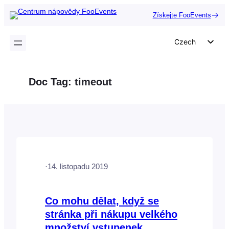
Přeskočit
Získejte FooEvents
na
obsah
Czech
English
German
Doc Tag:
timeout
Dutch
Spanish
Italian
Portuguese
French
·
14. listopadu 2019
Polish
Greek
Co mohu dělat, když se
stránka při nákupu velkého
množství vstupenek