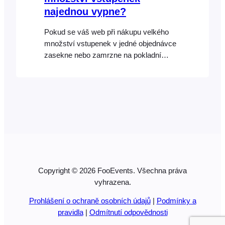
najednou vypne?
Pokud se váš web při nákupu velkého
množství vstupenek v jedné objednávce
zasekne nebo zamrzne na pokladní
stránce, je možné, že webový server, na
kterém je váš web WordPress
nainstalován, nemá k dispozici dostatek
paměti. Doporučujeme, abyste se obrátili
na svého webového
hostitele/poskytovatele služeb a požádali
ho o.
Copyright © 2026 FooEvents. Všechna práva
vyhrazena.
Prohlášení o ochraně osobních údajů
|
Podmínky a
pravidla
|
Odmítnutí odpovědnosti