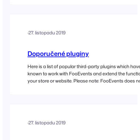
to find out more
·
27. listopadu 2019
Doporučené pluginy
Here is a list of popular third-party plugins which ha
known to work with FooEvents and extend the functio
your store or website. Please note: FooEvents does n
support for these plugins and cannot accept liability fo
User Role Editor User Role Editor is a free WordPress
allows…
·
27. listopadu 2019