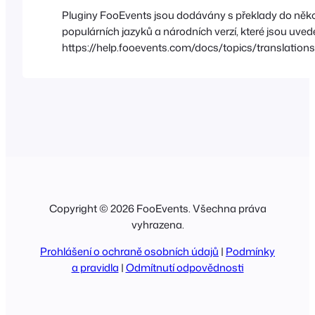
Pluginy FooEvents jsou dodávány s překlady do něko
populárních jazyků a národních verzí, které jsou uved
https://help.fooevents.com/docs/topics/translation
languages/ Tyto přiložené překlady můžete upravit n
vytvořit vlastní jazykové soubory pomocí bezplatné a
Poedit. Pokyny pro vytvoření vlastních jazykových s
jejich nahrání na váš web najdete v…
Copyright © 2026 FooEvents. Všechna práva
vyhrazena.
Prohlášení o ochraně osobních údajů
|
Podmínky
a pravidla
|
Odmítnutí odpovědnosti