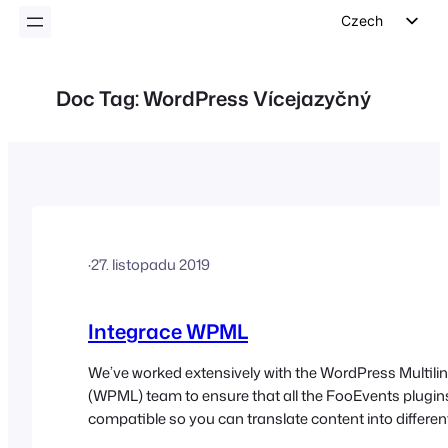
Czech
English
German
Doc Tag:
WordPress Vícejazyčný
Dutch
Spanish
Italian
Portuguese
French
·
27. listopadu 2019
Polish
Greek
Integrace WPML
We’ve worked extensively with the WordPress Multili
(WPML) team to ensure that all the FooEvents plugin
compatible so you can translate content into differe
and run fully multilingual websites. Visit the Translat