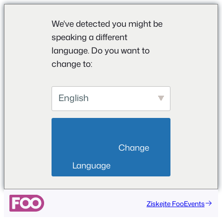
We've detected you might be
speaking a different
language. Do you want to
change to:
English
                        Change 
Language                    
Přeskočit
Získejte FooEvents
na
obsah