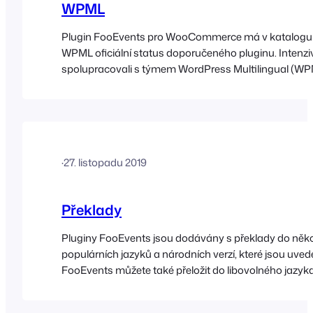
WPML
Plugin FooEvents pro WooCommerce má v katalogu 
WPML oficiální status doporučeného pluginu. Intenz
spolupracovali s týmem WordPress Multilingual (WP
abychom zajistili kompatibilitu všech pluginů FooEve
můžete překládat obsah do různých jazyků a provozo
vícejazyčné webové stránky. WPML usnadňuje provo
vícejazyčného webu pomocí jediného…
·
27. listopadu 2019
Překlady
Pluginy FooEvents jsou dodávány s překlady do něko
populárních jazyků a národních verzí, které jsou uved
FooEvents můžete také přeložit do libovolného jazyk
svého výběru pomocí jedné z těchto metod: Aplikac
Check-ins nabízí nativní podporu pro řadu různých ja