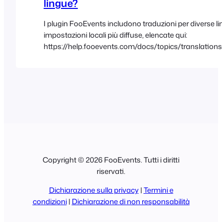
lingue?
I plugin FooEvents includono traduzioni per diverse li
impostazioni locali più diffuse, elencate qui:
https://help.fooevents.com/docs/topics/translation
languages/ È possibile modificare le traduzioni inclus
file di lingua personalizzati utilizzando un'applicazion
chiamata Poedit. Le istruzioni per la creazione di file d
personalizzati e per il loro caricamento sul proprio si
disponibili in…
Copyright © 2026 FooEvents. Tutti i diritti
riservati.
Dichiarazione sulla privacy
|
Termini e
condizioni
|
Dichiarazione di non responsabilità