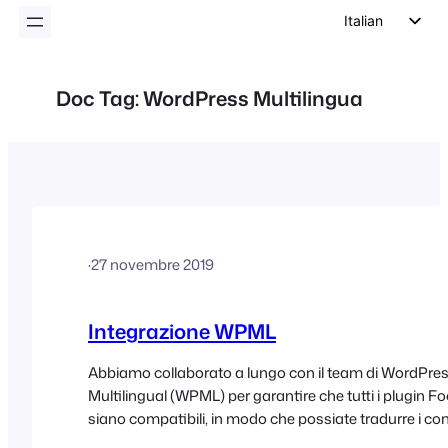
Italian
English
German
Doc Tag:
WordPress Multilingua
Dutch
Spanish
Portuguese
French
Polish
·
27 novembre 2019
Czech
Greek
Integrazione WPML
Abbiamo collaborato a lungo con il team di WordPre
Multilingual (WPML) per garantire che tutti i plugin 
siano compatibili, in modo che possiate tradurre i con
diverse lingue e gestire siti web completamente multi