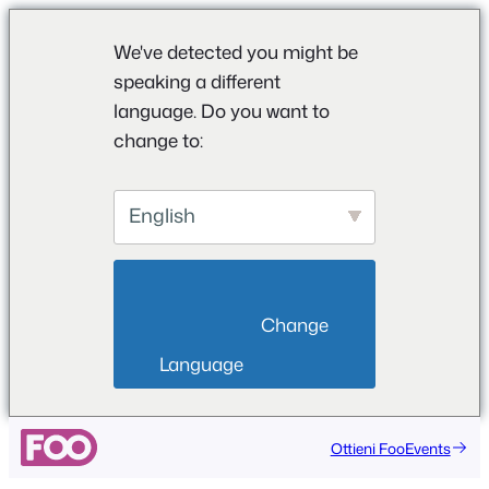
We've detected you might be
speaking a different
language. Do you want to
change to:
English
                        Change 
Language                    
Vai
Ottieni FooEvents
al
contenuto