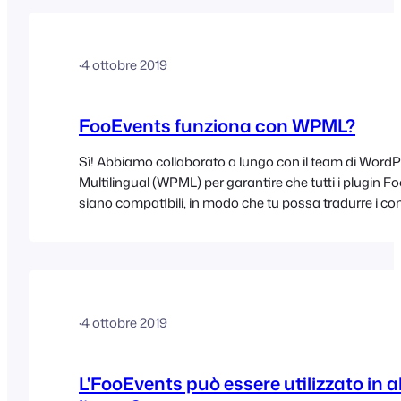
·
4 ottobre 2019
FooEvents funziona con WPML?
Sì! Abbiamo collaborato a lungo con il team di Word
Multilingual (WPML) per garantire che tutti i plugin 
siano compatibili, in modo che tu possa tradurre i con
diverse lingue e gestire siti web completamente multi
ulteriori informazioni, visita la sezione dedicata alle tr
WPML
·
4 ottobre 2019
L'FooEvents può essere utilizzato in a