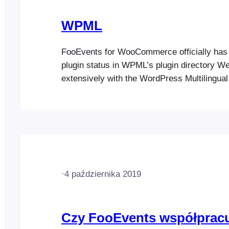
WPML
FooEvents for WooCommerce officially ha
plugin status in WPML’s plugin directory W
extensively with the WordPress Multilingu
to ensure that all the FooEvents plugins ar
you can translate content into different lan
fully multilingual websites. WPML makes it 
multilingual website with a single…
·
4 października 2019
Czy FooEvents współpracu