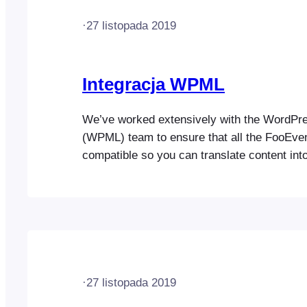
·
27 listopada 2019
Integracja WPML
We’ve worked extensively with the WordPres
(WPML) team to ensure that all the FooEven
compatible so you can translate content into
languages and run fully multilingual websites
Translation section to find out more
·
27 listopada 2019