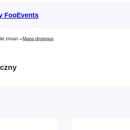
y FooEvents
iki zmian
Mapa drogowa
yczny