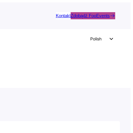
Kontakt
Zdobądź FooEvents
Polish
English
German
Dutch
Spanish
Italian
Portuguese
French
Czech
Greek