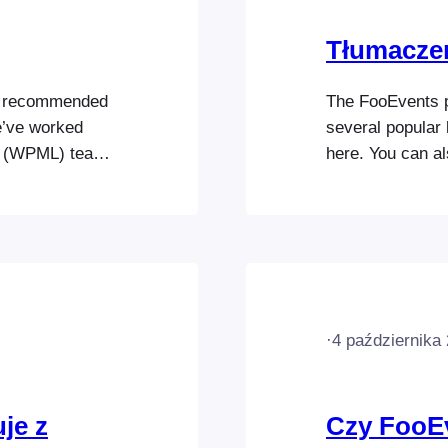
Tłumacze
s recommended
The FooEvents p
e’ve worked
several popular 
al (WPML) team
here. You can a
e compatible so
of your choice 
guages and run
Check-ins app of
easy to run a
different langua
·
4 października
je z
Czy FooE