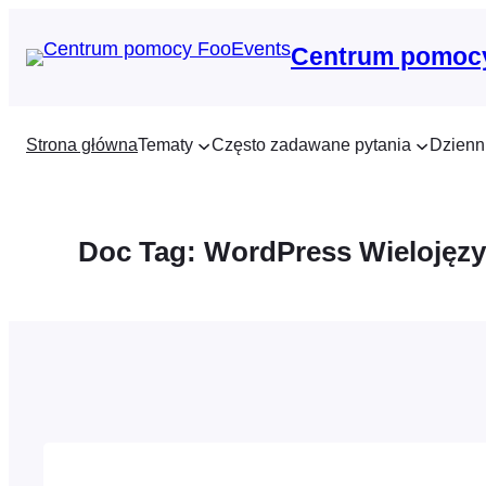
Przejdź
do
Centrum pomoc
treści
Strona główna
Tematy
Często zadawane pytania
Dzienn
Doc Tag:
WordPress Wielojęz