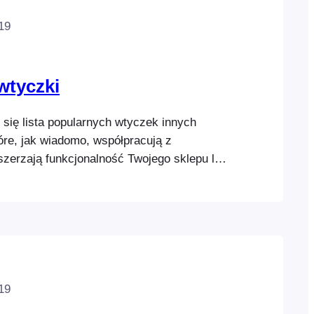
19
wtyczki
 się lista popularnych wtyczek innych
óre, jak wiadomo, współpracują z
szerzają funkcjonalność Twojego sklepu lub
owej. Uwaga: FooEvents nie zapewnia
cznego dla tych wtyczek i nie ponosi
ci za ich użytkowanie. User Role Editor
r to bezpłatna wtyczka WordPress, która
19