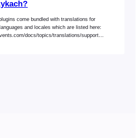
zykach?
lugins come bundled with translations for
languages and locales which are listed here:
events.com/docs/topics/translations/supported-
an modify the bundled translations or create
 language files using a free software
ed Poedit. The instructions for creating custom
nd uploading them to your site can be found