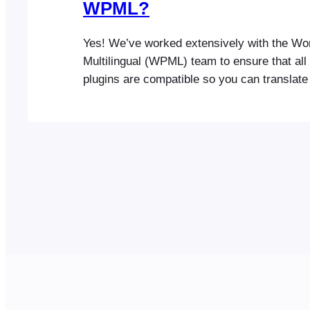
WPML?
Yes! We’ve worked extensively with the W
Multilingual (WPML) team to ensure that al
plugins are compatible so you can translate 
different languages and run fully multilingua
Please visit the WPML translations section 
information