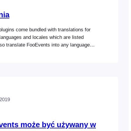
nia
lugins come bundled with translations for
languages and locales which are listed
lso translate FooEvents into any language
using one of these methods: The FooEvents
fers native support for a number of
ges.
 2019
vents może być używany w