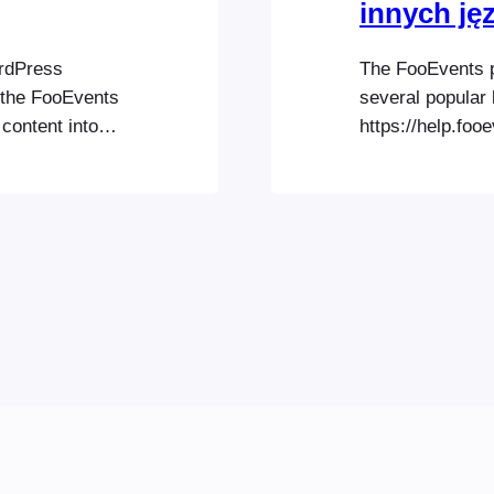
innych ję
ordPress
The FooEvents p
l the FooEvents
several popular 
content into
https://help.foo
l websites.
languages/ You c
for more
your own custom
application call
language files a
in…