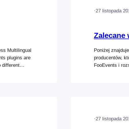
·
27 listopada 20
Zalecane 
s Multilingual
Poniżej znajduje
ts plugins are
producentów, kt
 different
FooEvents i roz
. Visit the
strony internet
wsparcia techni
odpowiedzialnoś
User Role Edito
umożliwia…
·
27 listopada 20