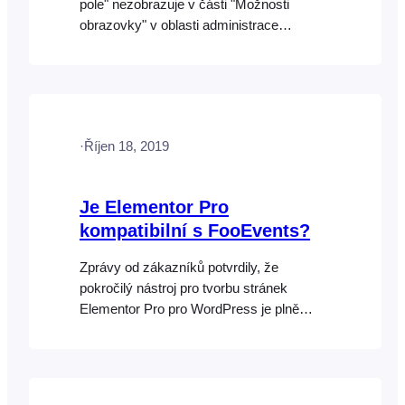
pole" nezobrazuje v části "Možnosti
obrazovky" v oblasti administrace
WordPress, může být ve vašem
aktuálním motivu nebo zásuvném modulu
třetí strany něco, co způsobuje konflikt
nebo možná toto nastavení deaktivuje,
protože tato funkce je ve výchozím
·
Říjen 18, 2019
nastavení zahrnuta v WordPress. Zde je
několik věcí, které můžete vyzkoušet:
Je Elementor Pro
kompatibilní s FooEvents?
Zprávy od zákazníků potvrdily, že
pokročilý nástroj pro tvorbu stránek
Elementor Pro pro WordPress je plně
kompatibilní s WooCommerce. Vzhledem
k tomu, že FooEvents je vytvořen pro
WooCommerce a v podstatě přidává k
produktům funkce správy událostí a