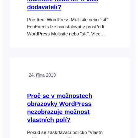
dodavateli?
Prostředí WordPress Multisite nebo "síť"
FooEvents lze nainstalovat v prostředí
WordPress Multisite nebo "síť". Více
informací o "Vytvoření sítě" si můžete
přečíst zde:
https://developer.wordpress.org/advanced-
administration/multisite. V podstatě by
každý uživatel měl svou vlastní adresu
·
24. října 2019
URL, např. http://your-
website.com/username/, a své vlastní
přihlašovací údaje. Zásuvný modul
Proč se v možnostech
(zásuvné moduly) FooEvents bude
obrazovky WordPress
nainstalován pouze na hlavní doméně a
nezobrazuje možnost
poté budou všechny
vlastních polí?
Pokud se zaškrtávací políčko "Vlastní