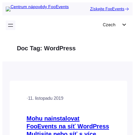
Přeskočit
Získejte FooEvents
na
obsah
Czech
English
German
Doc Tag:
WordPress
Dutch
Spanish
Italian
Portuguese
French
·
11. listopadu 2019
Polish
Greek
Mohu nainstalovat
FooEvents na síť WordPress
Multisite nebo síť s více