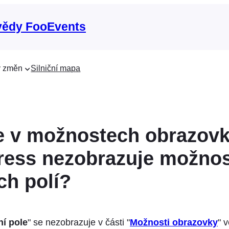
vědy FooEvents
 změn
Silniční mapa
e v možnostech obrazov
ess nezobrazuje možnos
ch polí?
ní pole
" se nezobrazuje v části "
Možnosti obrazovky
" 