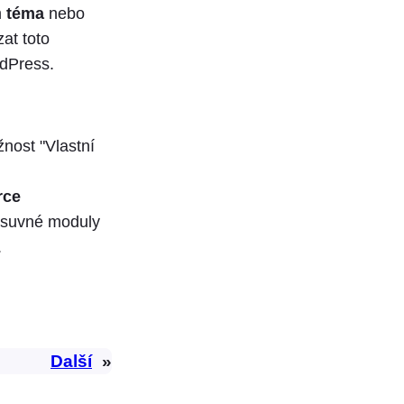
m
téma
nebo
at toto
rdPress.
žnost "Vlastní
ce
zásuvné moduly
.
Další
»