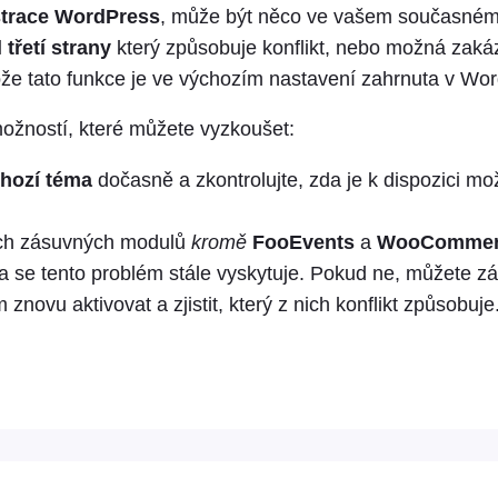
strace WordPress
, může být něco ve vašem současné
třetí strany
který způsobuje konflikt, nebo možná zakáz
ože tato funkce je ve výchozím nastavení zahrnuta v Wo
možností, které můžete vyzkoušet:
hozí téma
dočasně a zkontrolujte, zda je k dispozici mo
ch zásuvných modulů
kromě
FooEvents
a
WooCommer
da se tento problém stále vyskytuje. Pokud ne, můžete 
znovu aktivovat a zjistit, který z nich konflikt způsobuje