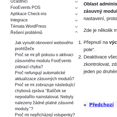
Účastníci
á
Oblast admini
FooEvents POS
n
zásuvný modul 
Aplikace Check-ins
í
nastavení, prot
Integrace
Témata WordPress
Zde je několik 
Řešení problémů
Přepnutí na
výc
Jak vynutit obnovení webového
prohlížeče
pole".
Proč se mi při pokusu o aktivaci
Deaktivace vše
zásuvného modulu FooEvents
zkontrolovat, z
zobrazí chyba?
jeden po druhém 
Proč nefungují automatické
aktualizace zásuvných modulů?
Proč se mi zobrazuje následující
chybová zpráva "Balíček se
nepodařilo nainstalovat. Nebyly
nalezeny žádné platné zásuvné
«
Předchozí
moduly."?
Proč mi nepřicházejí vstupenky?