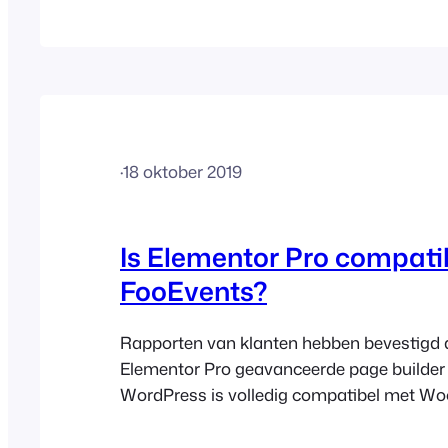
https://developer.wordpress.org/advanced
administration/multisite In wezen zou elke
hebben hun eigen URL bijvoorbeeld http://
website.com/username/ en hun eigen inl
FooEvents plugin (s) zal worden geïnstalle
hoofddomein alleen en dan alle
·
18 oktober 2019
Is Elementor Pro compati
FooEvents?
Rapporten van klanten hebben bevestigd 
Elementor Pro geavanceerde page builder
WordPress is volledig compatibel met 
Aangezien FooEvents is gebouwd voor
en in wezen event management en ticketi