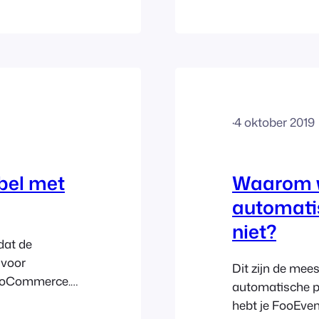
-
een conflict ve
 gebruiker
van deze instell
your-
opgenomen in Wo
oggegevens. De
je kunt proberen
erd op het
·
4 oktober 2019
bel met
Waarom w
automati
niet?
dat de
 voor
Dit zijn de me
WooCommerce.
automatische pl
 WooCommerce
hebt je FooEvent
ng