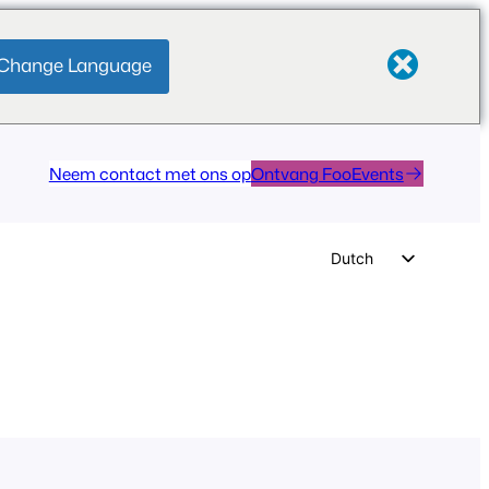
Change Language
Neem contact met ons op
Ontvang FooEvents
Dutch
English
German
Spanish
Italian
Portuguese
French