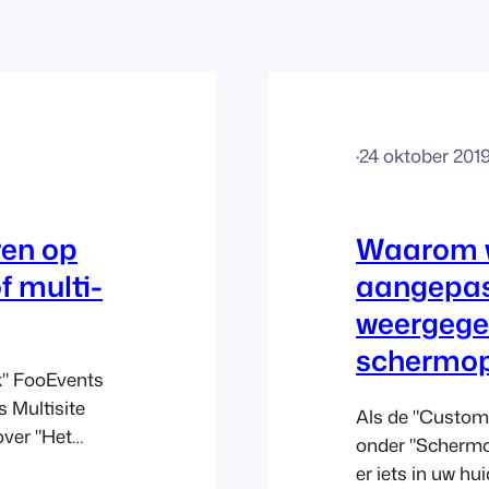
·
24 oktober 201
ren op
Waarom w
f multi-
aangepas
weergege
schermop
k" FooEvents
 Multisite
Als de "Custom
over "Het
onder "Schermo
er iets in uw hu