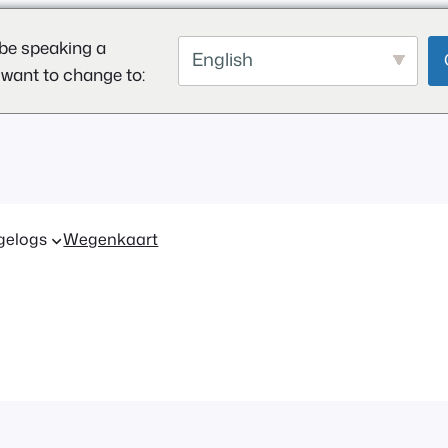
be speaking a
English
 want to change to:
gelogs
Wegenkaart