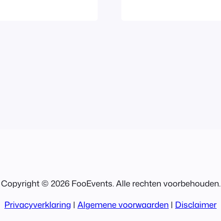
gekoppeld en de
wijl dezelfde
Envato-aankoop
zouden er geen
instellingen van
s je je website
is gekoppeld a
Pro.
FooEvents…
Copyright © 2026 FooEvents. Alle rechten voorbehouden.
Privacyverklaring
|
Algemene voorwaarden
|
Disclaimer