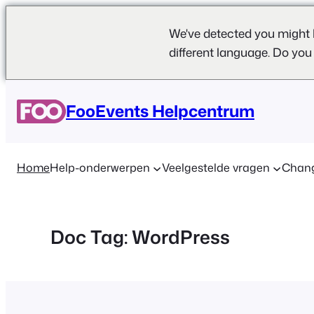
We've detected you might 
different language. Do you
Ga
naar
FooEvents Helpcentrum
de
inhoud
Home
Help-onderwerpen
Veelgestelde vragen
Chan
Doc Tag:
WordPress