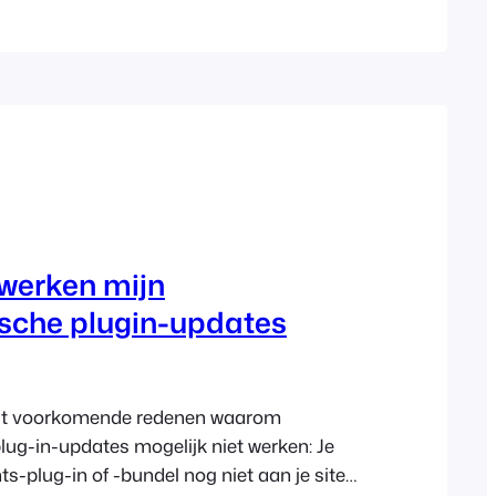
roorzaakt of misschien het uitschakelen
ing als deze functionaliteit is standaard
rdPress. Hier zijn een aantal dingen die
:
erken mijn
sche plugin-updates
est voorkomende redenen waarom
ug-in-updates mogelijk niet werken: Je
s-plug-in of -bundel nog niet aan je site