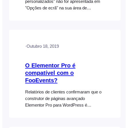
personalizados" não for apresentada em
"Opções de ecrã" na sua área de
administração do WordPress, pode haver
algo no seu tema atual ou um plugin de
terceiros que esteja a causar um conflito
ou talvez a desativar esta definição, uma
vez que esta funcionalidade está incluída
·
Outubro 18, 2019
no WordPress por defeito. Aqui estão
algumas coisas que você pode tentar:
O Elementor Pro é
compatível com o
FooEvents?
Relatórios de clientes confirmaram que o
construtor de páginas avançado
Elementor Pro para WordPress é
totalmente compatível com
WooCommerce. Uma vez que o
FooEvents foi criado para o