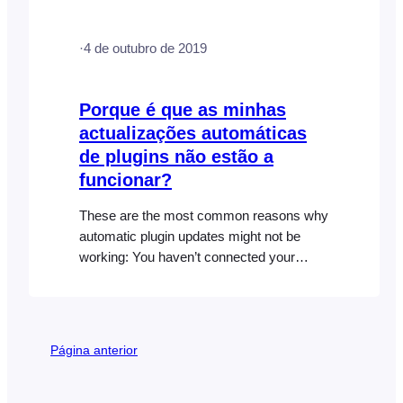
WooCommerce e acrescenta
essencialmente a funcionalidade de
·
4 de outubro de 2019
gestão de eventos e emissão de bilhetes
aos produtos, reutilizando os mesmos
estilos e modelos, não deverá haver
Porque é que as minhas
problemas de incompatibilidade se
actualizações automáticas
construir ou estilizar o seu sítio Web
de plugins não estão a
funcionar?
These are the most common reasons why
automatic plugin updates might not be
working: You haven’t connected your
FooEvents plugin or bundle to your site
and saved the correct FooEvents license
key or Envato purchase code in the
FooEvents plugin settings. The license
Página anterior
key is connected to a different website
than the one where FooEvents…