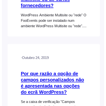
fornecedores?
WordPress Ambiente Multisite ou "rede" O
FooEvents pode ser instalado num
ambiente WordPress Multisite ou "rede".
Você pode ler mais sobre "Criando uma
rede" aqui:
https://developer.wordpress.org/advanced-
administration/multisite Essencialmente,
cada usuário teria sua própria URL, por
·
Outubro 24, 2019
exemplo, http://your-
website.com/username/ e seus próprios
detalhes de login. O(s) plugin(s)
Por que razão a opção de
FooEvents será(ão) instalado(s) apenas
campos personalizados não
no domínio principal e depois todos [...]
é apresentada nas opções
do ecrã WordPress?
Se a caixa de verificação "Campos