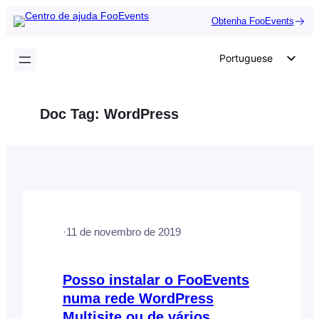
Saltar
Obtenha FooEvents
para
o
Portuguese
conteúdo
English
German
Doc Tag:
WordPress
Dutch
Spanish
Italian
French
Polish
·
11 de novembro de 2019
Czech
Greek
Posso instalar o FooEvents
numa rede WordPress
Multisite ou de vários