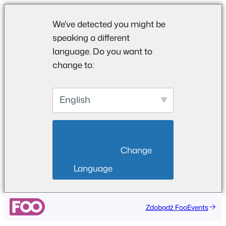
We've detected you might be
speaking a different
language. Do you want to
change to:
English
                        Change 
Language                    
Przejdź
Zdobądź FooEvents
do
treści