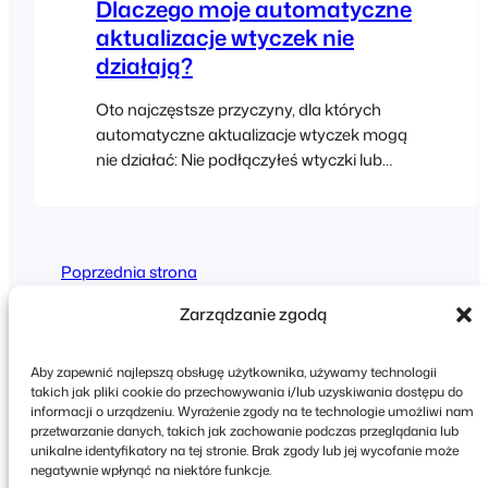
Dlaczego moje automatyczne
budujesz lub stylizujesz swoją witrynę
aktualizacje wtyczek nie
działają?
Oto najczęstsze przyczyny, dla których
automatyczne aktualizacje wtyczek mogą
nie działać: Nie podłączyłeś wtyczki lub
pakietu FooEvents do swojej witryny i nie
zapisałeś prawidłowego klucza
licencyjnego FooEvents lub kodu zakupu
Envato w ustawieniach wtyczki FooEvents.
Poprzednia strona
Klucz licencyjny jest powiązany z inną
witryną niż ta, na której zainstalowano
Zarządzanie zgodą
FooEvents…
Aby zapewnić najlepszą obsługę użytkownika, używamy technologii
takich jak pliki cookie do przechowywania i/lub uzyskiwania dostępu do
informacji o urządzeniu. Wyrażenie zgody na te technologie umożliwi nam
przetwarzanie danych, takich jak zachowanie podczas przeglądania lub
Copyright © 2026 FooEvents. Wszelkie prawa
unikalne identyfikatory na tej stronie. Brak zgody lub jej wycofanie może
zastrzeżone.
negatywnie wpłynąć na niektóre funkcje.