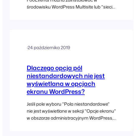
środowisku WordPress Multisite lub "sieci".
Możesz przeczytać więcej o "Tworzeniu
sieci" tutaj:
https://developer.wordpress.org/advanced-
administration/multisite Zasadniczo każdy
użytkownik miałby swój własny adres URL,
·
24 października 2019
np. http://your-website.com/username/ i
własne dane logowania. Wtyczki
FooEvents zostaną zainstalowane tylko w
Dlaczego opcja pól
domenie głównej, a następnie wszystkie
niestandardowych nie jest
wyświetlana w opcjach
ekranu WordPress?
Jeśli pole wyboru "Pola niestandardowe"
nie jest wyświetlane w sekcji "Opcje ekranu"
w obszarze administracyjnym WordPress,
w bieżącym motywie lub wtyczce innej
firmy może znajdować się coś, co