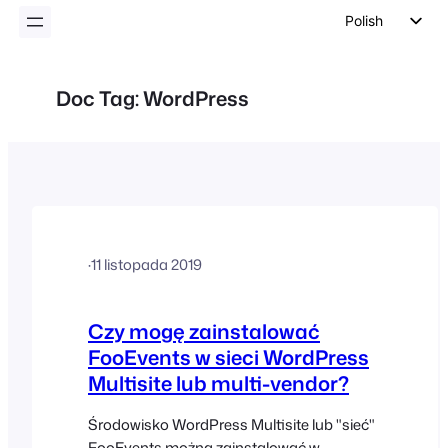
Polish
English
German
Doc Tag:
WordPress
Dutch
Spanish
Italian
Portuguese
French
·
11 listopada 2019
Czech
Greek
Czy mogę zainstalować
FooEvents w sieci WordPress
Multisite lub multi-vendor?
Środowisko WordPress Multisite lub "sieć"
FooEvents można zainstalować w