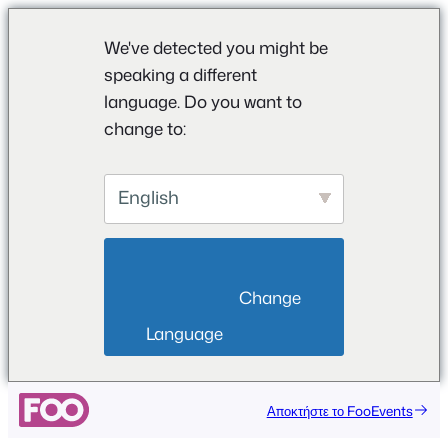
We've detected you might be
speaking a different
language. Do you want to
change to:
English
                        Change 
Language                    
Αποκτήστε το FooEvents