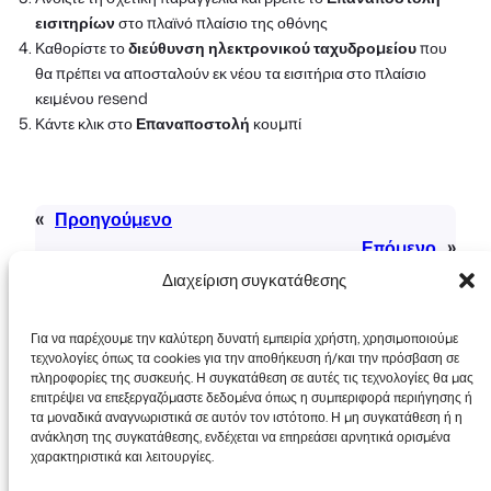
εισιτηρίων
στο πλαϊνό πλαίσιο της οθόνης
Καθορίστε το
διεύθυνση ηλεκτρονικού ταχυδρομείου
που
θα πρέπει να αποσταλούν εκ νέου τα εισιτήρια στο πλαίσιο
κειμένου resend
Κάντε κλικ στο
Επαναποστολή
κουμπί
«
Προηγούμενο
Επόμενο
»
Διαχείριση συγκατάθεσης
Για να παρέχουμε την καλύτερη δυνατή εμπειρία χρήστη, χρησιμοποιούμε
τεχνολογίες όπως τα cookies για την αποθήκευση ή/και την πρόσβαση σε
πληροφορίες της συσκευής. Η συγκατάθεση σε αυτές τις τεχνολογίες θα μας
επιτρέψει να επεξεργαζόμαστε δεδομένα όπως η συμπεριφορά περιήγησης ή
τα μοναδικά αναγνωριστικά σε αυτόν τον ιστότοπο. Η μη συγκατάθεση ή η
Πνευματικά δικαιώματα © 2026 FooEvents. Όλα
ανάκληση της συγκατάθεσης, ενδέχεται να επηρεάσει αρνητικά ορισμένα
τα δικαιώματα διατηρούνται.
χαρακτηριστικά και λειτουργίες.
Δήλωση απορρήτου
|
Όροι και