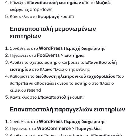
Επιλέξτε
Επαναποστολή εισιτηρίων
από το
Μαζικές
ενέργειες
drop-down
Κάντε κλικ στο
Εφαρμογή
κουμπί
Επαναποστολή μεμονωμένων
εισιτηρίων
Συνδεθείτε στο
WordPress Περιοχή διαχείρισης
Πηγαίνετε στο
FooEvents
>
Εισιτήρια
Ανοίξτε το σχετικό εισιτήριο και βρείτε το
Επαναποστολή
εισιτηρίου
στο πλαϊνό πλαίσιο της οθόνης
Καθορίστε το
διεύθυνση ηλεκτρονικού ταχυδρομείου
που
θα πρέπει να αποσταλεί εκ νέου το εισιτήριο στο πλαίσιο
κειμένου resend
Κάντε κλικ στο
Επαναποστολή
κουμπί
Επαναποστολή παραγγελιών εισιτηρίων
Συνδεθείτε στο
WordPress Περιοχή διαχείρισης
Πηγαίνετε στο
WooCommerce
>
Παραγγελίες
Ανοίξτε τη σχετική παραγγελία και βρείτε το
Επαναποστολή