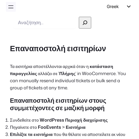
Greek
English
Αναζήτηση
German
Dutch
Επαναποστολή εισιτηρίων
Spanish
Italian
Τα εισιτήρια αποστέλλονται αρχικά όταν η
κατάσταση
Portuguese
παραγγελίας
αλλάζει σε '
Πλήρης
‘ in WooCommerce. You
French
can manually resend individual tickets or bulk send a
group of tickets at any time.
Polish
Επαναποστολή εισιτηρίων στους
Czech
συμμετέχοντες σε μαζική μορφή
Συνδεθείτε στο
WordPress Περιοχή διαχείρισης
Πηγαίνετε στο
FooEvents
>
Εισιτήρια
Επιλέξτε τα εισιτήρια
που θα θέλατε να αποστείλετε εκ νέου