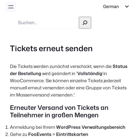
German
English
Suche
Dutch
Spanish
Tickets erneut senden
Italian
Portuguese
Die Tickets werden zunächst verschickt, wenn die
Status
French
der Bestellung
wird geändert in '
Vollständig
‘in
Polish
WooCommerce. Sie können einzelne Tickets jederzeit
manuell erneut versenden oder eine Gruppe von Tickets
Czech
im Massenversand versenden.“.
Greek
Erneuter Versand von Tickets an
Teilnehmer in großen Mengen
Anmeldung bei Ihrem
WordPress Verwaltungsbereich
Gehe zu
FooEvents
>
Eintrittskarten