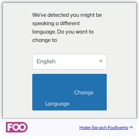
We've detected you might be
speaking a different
language. Do you want to
change to:
English
                        Change 
Language                    
Holen Sie sich FooEvents