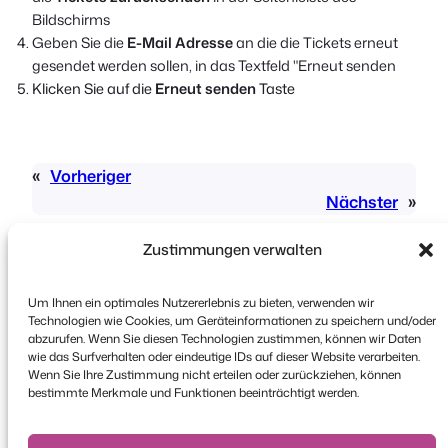
Bildschirms
Geben Sie die
E-Mail Adresse
an die die Tickets erneut
gesendet werden sollen, in das Textfeld "Erneut senden
Klicken Sie auf die
Erneut senden
Taste
«
Vorheriger
Nächster
»
Zustimmungen verwalten
Um Ihnen ein optimales Nutzererlebnis zu bieten, verwenden wir
Technologien wie Cookies, um Geräteinformationen zu speichern und/oder
abzurufen. Wenn Sie diesen Technologien zustimmen, können wir Daten
wie das Surfverhalten oder eindeutige IDs auf dieser Website verarbeiten.
Urheberrecht © 2026 FooEvents. Alle Rechte
Wenn Sie Ihre Zustimmung nicht erteilen oder zurückziehen, können
vorbehalten.
bestimmte Merkmale und Funktionen beeinträchtigt werden.
Erklärung zum Datenschutz
|
Bedingungen und
Konditionen
|
Haftungsausschluss