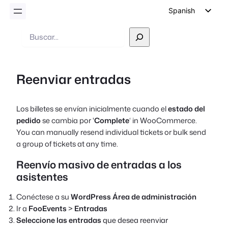
Spanish
English
Buscar
en
German
Dutch
Reenviar entradas
Italian
Portuguese
Los billetes se envían inicialmente cuando el
estado del
French
pedido
se cambia por '
Complete
‘ in WooCommerce.
Polish
You can manually resend individual tickets or bulk send
a group of tickets at any time.
Czech
Reenvío masivo de entradas a los
Greek
asistentes
Conéctese a su
WordPress Área de administración
Ir a
FooEvents
>
Entradas
Seleccione las entradas
que desea reenviar