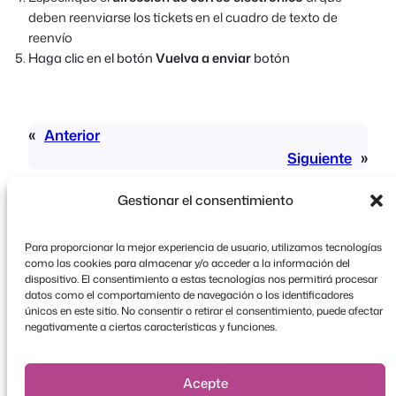
deben reenviarse los tickets en el cuadro de texto de
reenvío
Haga clic en el botón
Vuelva a enviar
botón
«
Anterior
Siguiente
»
Gestionar el consentimiento
Para proporcionar la mejor experiencia de usuario, utilizamos tecnologías
como las cookies para almacenar y/o acceder a la información del
dispositivo. El consentimiento a estas tecnologías nos permitirá procesar
datos como el comportamiento de navegación o los identificadores
Copyright © 2026 FooEvents. Todos los derechos
únicos en este sitio. No consentir o retirar el consentimiento, puede afectar
reservados.
negativamente a ciertas características y funciones.
Declaración de confidencialidad
|
Condiciones
generales
|
Descargo de responsabilidad
Acepte