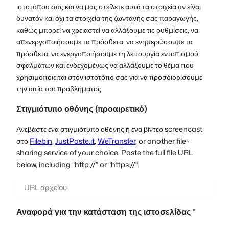
ιστοτόπου σας και να μας στείλετε αυτά τα στοιχεία αν είναι
δυνατόν και όχι τα στοιχεία της ζωντανής σας παραγωγής,
καθώς μπορεί να χρειαστεί να αλλάξουμε τις ρυθμίσεις, να
απενεργοποιήσουμε τα πρόσθετα, να ενημερώσουμε τα
πρόσθετα, να ενεργοποιήσουμε τη λειτουργία εντοπισμού
σφαλμάτων και ενδεχομένως να αλλάξουμε το θέμα που
χρησιμοποιείται στον ιστοτόπο σας για να προσδιορίσουμε
την αιτία του προβλήματος.
Στιγμιότυπο οθόνης (προαιρετικό)
Ανεβάστε ένα στιγμιότυπο οθόνης ή ένα βίντεο screencast
στο
Filebin
,
JustPaste.it
,
WeTransfer
, or another file-
sharing service of your choice. Paste the full file URL
below, including “http://” or “https://”.
Αναφορά για την κατάσταση της ιστοσελίδας *