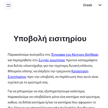
Greek
English
German
Dutch
Υποβολή εισιτηρίου
Spanish
Italian
Portuguese
Παρακαλούμε ανατρέξτε στο
Έγγραφα του Κέντρου βοήθειας
και περιηγηθείτε στο
Συχνές ερωτήσεις
προτού καταγράψετε
French
ένα δελτίο υποστήριξης για την ταχύτερη δυνατή επίλυση.
Polish
Μπορείτε επίσης να ελέγξετε την τρέχουσα
Κατάσταση
Συστήματος
πριν την υποβολή, σε περίπτωση που αυτό είναι
Czech
σχετικό με το ερώτημά σας.
Για να μπορούμε να σας εξυπηρετήσουμε καλύτερα,
παρακαλούμε να υποβάλλετε μόνο ένα εισιτήριο ανά ερώτημα,
καθώς τα διπλά εισιτήρια ή/και τα εισιτήρια που αφορούν το
ίδιο ζήτημα και αποστέλλονται από πολλαπλές διευθύνσεις