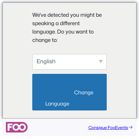
We've detected you might be
speaking a different
language. Do you want to
change to:
English
                        Change 
Language                    
Saltar
Consigue FooEvents
al
contenido