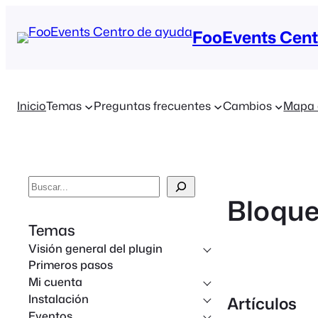
FooEvents Cent
Inicio
Temas
Preguntas frecuentes
Cambios
Mapa 
B
Bloqu
u
s
Temas
c
Visión general del plugin
a
Primeros pasos
Mi cuenta
r
Instalación
Artículos
e
Eventos