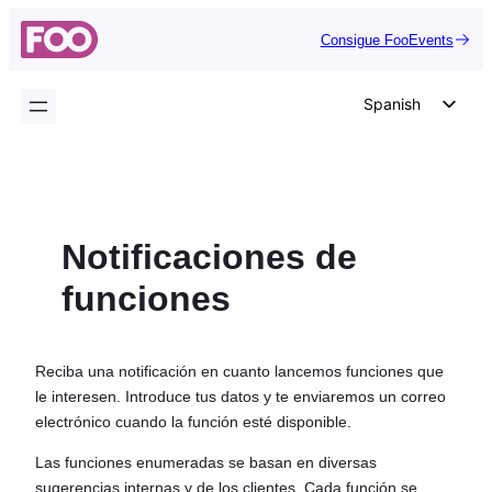
Saltar
Consigue FooEvents
al
contenido
Spanish
English
German
Dutch
Notificaciones de
Italian
Portuguese
funciones
French
Polish
Reciba una notificación en cuanto lancemos funciones que
Czech
le interesen. Introduce tus datos y te enviaremos un correo
electrónico cuando la función esté disponible.
Greek
Las funciones enumeradas se basan en diversas
sugerencias internas y de los clientes. Cada función se