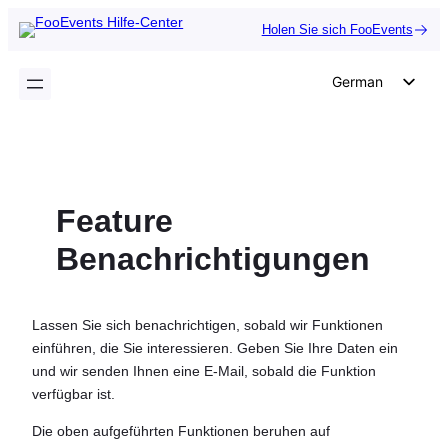
Zum
Holen Sie sich FooEvents
Inhalt
springen
German
English
Dutch
Spanish
Feature
Italian
Portuguese
Benachrichtigungen
French
Polish
Lassen Sie sich benachrichtigen, sobald wir Funktionen
Czech
einführen, die Sie interessieren. Geben Sie Ihre Daten ein
und wir senden Ihnen eine E-Mail, sobald die Funktion
Greek
verfügbar ist.
Die oben aufgeführten Funktionen beruhen auf