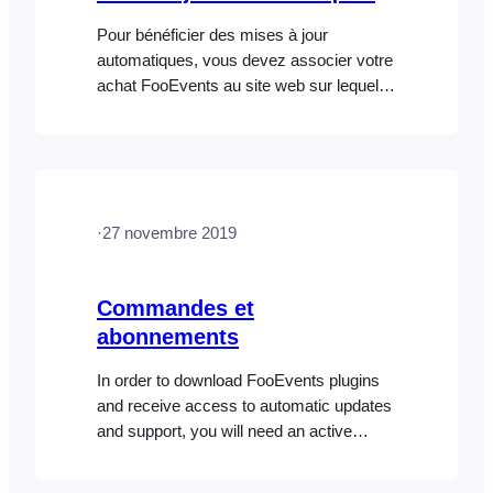
Pour bénéficier des mises à jour
automatiques, vous devez associer votre
achat FooEvents au site web sur lequel
FooEvents est installé. Vous pouvez
effectuer cette opération depuis la section
« Mon compte » sur FooEvents.com.
Une fois votre plugin ou votre pack
connecté à un site, vous recevrez une clé
·
27 novembre 2019
de licence que vous pourrez saisir dans
FooEvents Global…
Commandes et
abonnements
In order to download FooEvents plugins
and receive access to automatic updates
and support, you will need an active
FooEvents license which is purchased as
an annual subscription. FooEvents offers