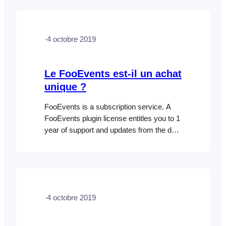
various product options and licenses
which you can find out more about here.
Go to FooEvents.com > My
·
4 octobre 2019
Account > Subscriptions to view your
FooEvents Subscription. The view
subscription screen…
Le FooEvents est-il un achat
unique ?
FooEvents is a subscription service. A
FooEvents plugin license entitles you to 1
year of support and updates from the date
of purchase. This annual subscription
ensures that we can continue investing in
the plugins and provide long-term
maintenance and support. You may
cancel your subscription at anytime,
·
4 octobre 2019
however, you must have a valid
subscription…