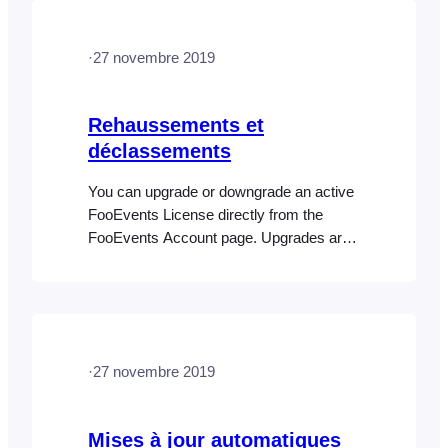
Account > Subscriptions and click the
View link next to the subscription that you
·
27 novembre 2019
would like to modify, then click the Cancel
link on the subscription…
Rehaussements et
déclassements
You can upgrade or downgrade an active
FooEvents License directly from the
FooEvents Account page. Upgrades are
pro rated according to the original
purchase date and amount already paid
while downgrades are not pro rated but
will affect renewals. Here are the
instructions for how to do this: 1. Login to
·
27 novembre 2019
your FooEvents Account2. Click…
Mises à jour automatiques