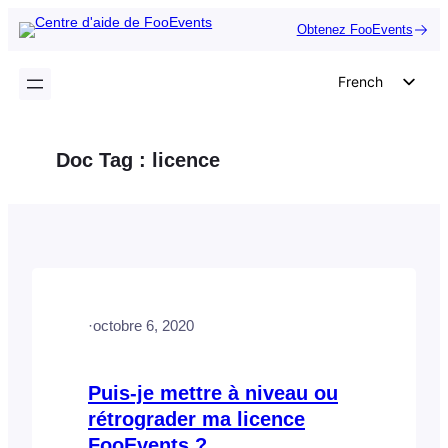
Aller
Obtenez FooEvents
au
contenu
French
English
German
Doc Tag :
licence
Dutch
Spanish
Italian
Portuguese
Polish
·
octobre 6, 2020
Czech
Greek
Puis-je mettre à niveau ou
rétrograder ma licence
FooEvents ?