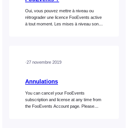
Oui, vous pouvez mettre à niveau ou
rétrograder une licence FooEvents active
à tout moment. Les mises à niveau sont
calculées au prorata de la date d'achat
initiale et du montant déjà payé, tandis
que les rétrogradations ne sont pas
calculées au prorata mais affectent les
renouvellements. Pour plus
·
27 novembre 2019
d'informations, veuillez consulter la
rubrique d'aide sur les mises à niveau et
les rétrogradations.
Annulations
You can cancel your FooEvents
subscription and license at any time from
the FooEvents Account page. Please
keep in mind that if you cancel your
subscription you will: Navigate to
FooEvents.com > My