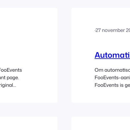
·
27 november 2
Automati
 FooEvents
Om automatisch
unt page.
FooEvents-aank
iginal
FooEvents is geï
hile
gedeelte ‘Mijn 
ct renewals.
plug-in of bund
 1. Login to
een licentiesleu
Global…