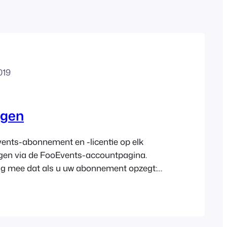
Polish
Czech
Greek
019
ngen
vents-abonnement en -licentie op elk
en via de FooEvents-accountpagina.
ng mee dat als u uw abonnement opzegt:
nts.com > Mijn account >
 klik op de link ‘Bekijken’ naast het
u wilt wijzigen, en klik vervolgens op de
 bij het abonnement…