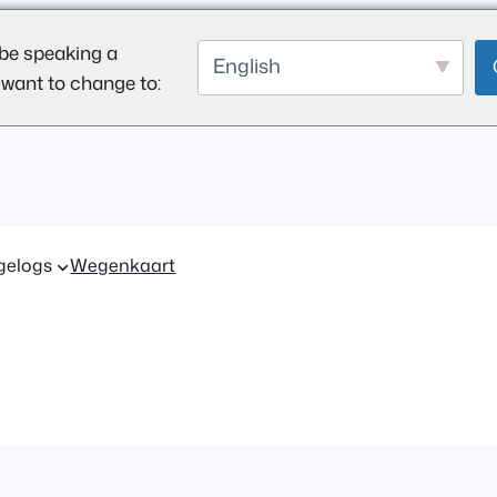
be speaking a
English
 want to change to:
gelogs
Wegenkaart