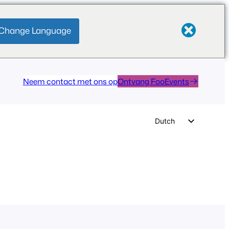
Change Language
Neem contact met ons op
Ontvang FooEvents
Dutch
English
German
Spanish
Italian
Portuguese
French