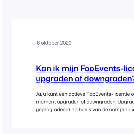
·
6 oktober 2020
Kan ik mijn FooEvents-lic
upgraden of downgraden
Ja, u kunt een actieve FooEvents-licentie 
moment upgraden of downgraden. Upgra
geprogradeerd op basis van de oorspronke
aankoopdatum en het reeds betaalde bedra
downgrades niet worden geprograde, maar
zijn op verlengingen. Zie het Help-onderw