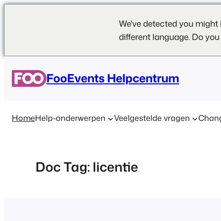
We've detected you might 
different language. Do you
Ga
naar
FooEvents Helpcentrum
de
inhoud
Home
Help-onderwerpen
Veelgestelde vragen
Chan
Doc Tag:
licentie