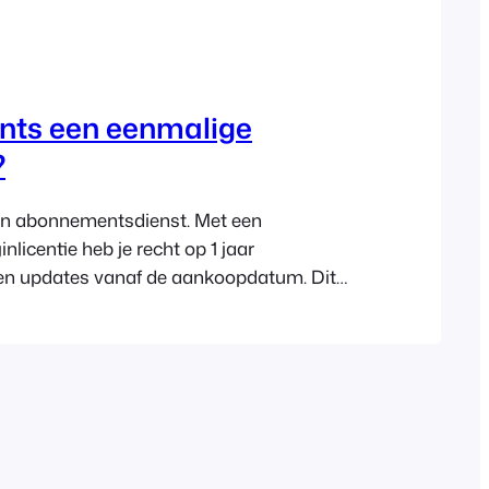
ents een eenmalige
?
en abonnementsdienst. Met een
licentie heb je recht op 1 jaar
en updates vanaf de aankoopdatum. Dit
 zorgt ervoor dat we kunnen blijven
e plugins en op lange termijn onderhoud
ng kunnen bieden. Je kunt je abonnement
opzeggen, maar je moet wel een geldig
ebben…