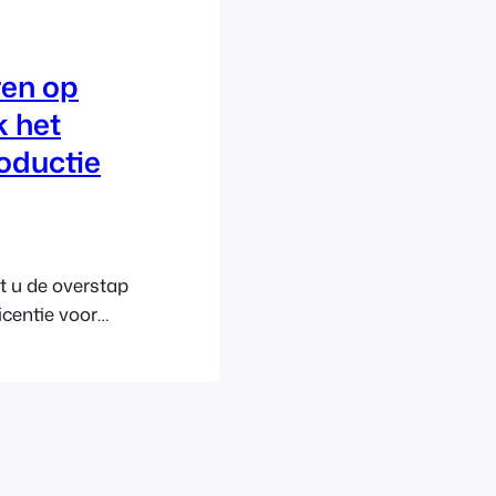
ren op
k het
roductie
t u de overstap
icentie voor
live
. Wanneer u
w FooEvents-
’. De koppeling