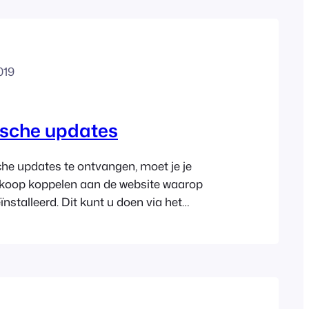
019
sche updates
e updates te ontvangen, moet je je
oop koppelen aan de website waarop
nstalleerd. Dit kunt u doen via het
account’ op FooEvents.com. Zodra uw
el aan een site is gekoppeld, ontvangt u
tel die u kunt invoeren in FooEvents