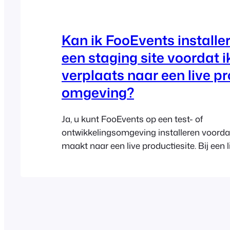
Kan ik FooEvents installe
een staging site voordat i
verplaats naar een live p
omgeving?
Ja, u kunt FooEvents op een test- of
ontwikkelingsomgeving installeren voorda
maakt naar een live productiesite. Bij een l
één domein mag de licentie slechts op één 
productiewebsite tegelijk worden gebruikt
klaar bent om live te gaan, logt u in op u
account en opent u het gedeelte ‘Licenties
verbreken…