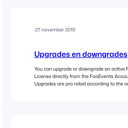
downgrades voor meer informatie.
·
27 november 2019
Upgrades en downgrades
You can upgrade or downgrade an active
License directly from the FooEvents Acco
Upgrades are pro rated according to the or
purchase date and amount already paid w
downgrades are not pro rated but will affe
Here are the instructions for how to do this:
your FooEvents Account2. Click…