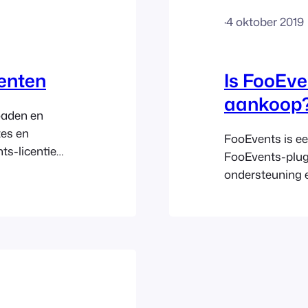
·
4 oktober 2019
enten
Is FooEv
aankoop
oaden en
tes en
FooEvents is e
ts-licentie
FooEvents-plugin
t. FooEvents
ondersteuning 
ies aan; hier
jaarabonnement
r FooEvents.com
investeren in d
oEvents-
en ondersteuni
onnement
op elk moment 
abonnement h