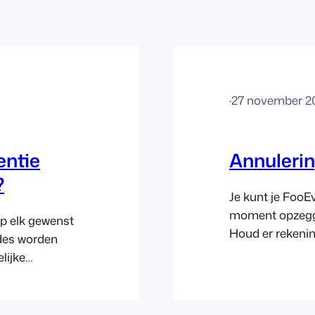
·
27 november 2
entie
Annuleri
?
Je kunt je FooE
moment opzegg
op elk gewenst
Houd er rekeni
des worden
Ga naar FooEve
lijke
Abonnementen en
g, terwijl
abonnement dat 
 van invloed
link ‘Opzeggen’
erp Upgrades en