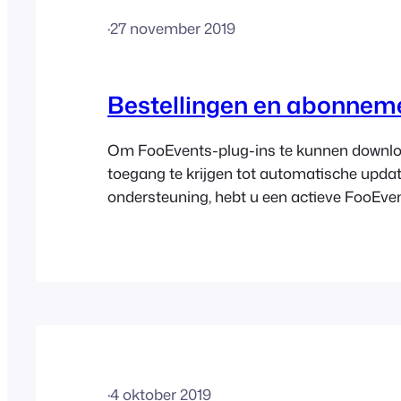
·
27 november 2019
Bestellingen en abonnem
Om FooEvents-plug-ins te kunnen downl
toegang te krijgen tot automatische upda
ondersteuning, hebt u een actieve FooEven
nodig, die u als jaarabonnement aanschaf
biedt verschillende productopties en licent
vindt u meer informatie hierover. Ga naa
> Mijn account > Abonnementen om je Fo
abonnement te bekijken. Het scherm ‘Ab
bekijken’…
·
4 oktober 2019