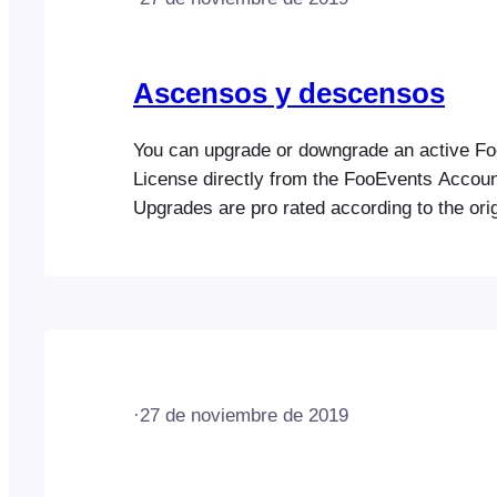
Ascensos y descensos
You can upgrade or downgrade an active F
License directly from the FooEvents Accoun
Upgrades are pro rated according to the ori
date and amount already paid while downgra
rated but will affect renewals. Here are the i
how to do this: 1. Login to your FooEvents 
Click…
·
27 de noviembre de 2019