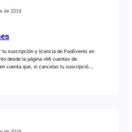
e de 2019
nes
 tu suscripción y licencia de FooEvents en
to desde la página «Mi cuenta» de
en cuenta que, si cancelas tu suscripción:
com > Mi cuenta > Suscripciones y haz
e Ver junto a la suscripción que deseas
tinuación, haz clic en el enlace Cancelar de
e de 2019