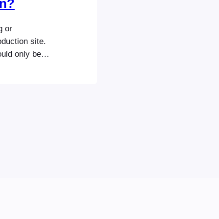
ón?
g or
duction site.
ould only be
ime. When you
ts Account and