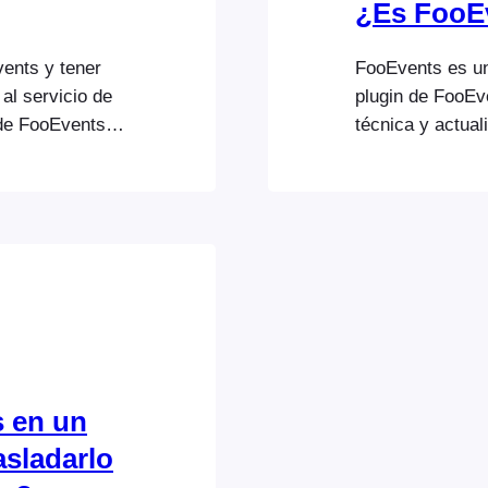
¿Es FooE
ents y tener
FooEvents es un 
al servicio de
plugin de FooEv
 de FooEvents,
técnica y actual
nual.
Esta suscripción
ductos y
plugins y ofrece
al respecto
plazo. Puedes ca
scripciones
momento; sin em
talla de
válida…
s en un
asladarlo