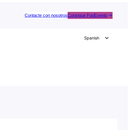
Contacte con nosotros
Consigue FooEvents
Spanish
English
German
Dutch
Italian
Portuguese
French
Polish
Czech
Greek