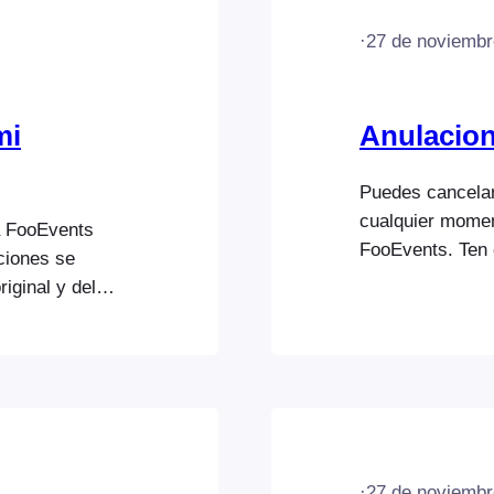
·
27 de noviembr
mi
Anulacio
Puedes cancelar
cualquier momen
ia FooEvents
FooEvents. Ten 
ciones se
Ve a FooEvents.
iginal y del
clic en el enlac
cciones no se
modificar; a con
s. Para más
la suscripción…
ualizaciones y
·
27 de noviembr