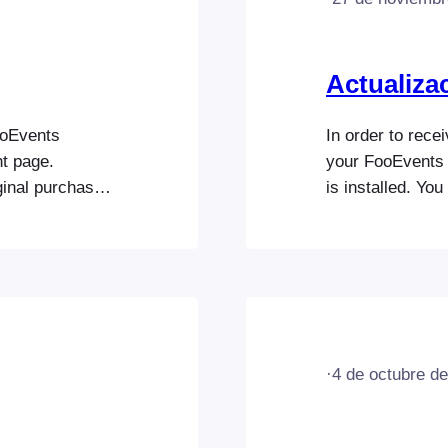
Actualiza
ooEvents
In order to rece
t page.
your FooEvents 
ginal purchase
is installed. Yo
des are not pro
on FooEvents.co
nstructions for
connected to a s
Account2.
be entered in t
·
4 de octubre d