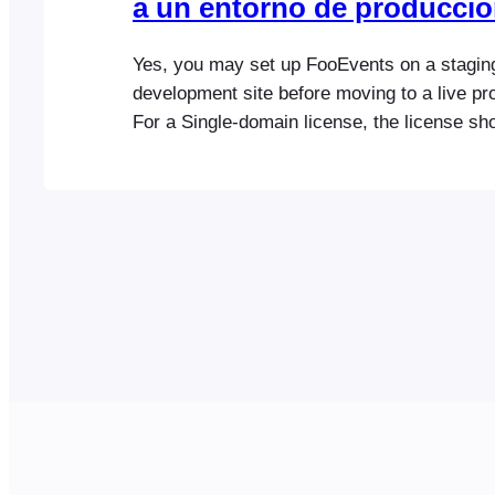
a un entorno de producci
Yes, you may set up FooEvents on a stagin
development site before moving to a live pro
For a Single-domain license, the license sh
used on one live production website at a t
are ready to go live, log into your FooEven
open the Licenses section. Disconnect…