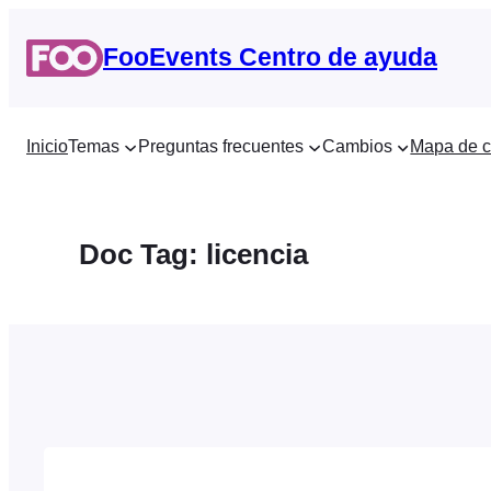
Saltar
al
FooEvents Centro de ayuda
contenido
Inicio
Temas
Preguntas frecuentes
Cambios
Mapa de c
Doc Tag:
licencia