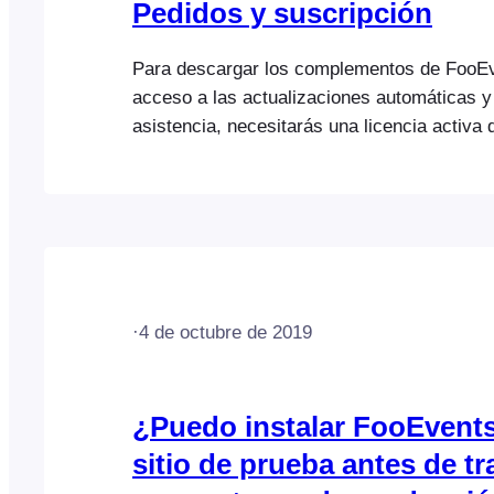
Pedidos y suscripción
Para descargar los complementos de FooEv
acceso a las actualizaciones automáticas y 
asistencia, necesitarás una licencia activa
que se adquiere mediante una suscripción a
FooEvents ofrece diversas opciones de pro
licencias; puedes obtener más información 
aquí. Ve a FooEvents.com > Mi cuenta > Su
para ver tu suscripción a FooEvents. La pan
visualización de la suscripción…
·
4 de octubre de 2019
¿Puedo instalar FooEvent
sitio de prueba antes de tr