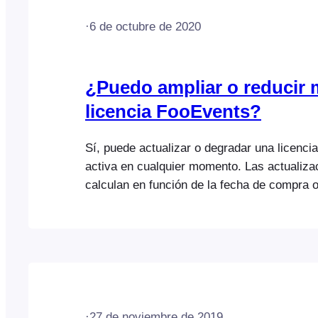
·
6 de octubre de 2020
¿Puedo ampliar o reducir 
licencia FooEvents?
Sí, puede actualizar o degradar una licenc
activa en cualquier momento. Las actualiza
calculan en función de la fecha de compra or
importe ya abonado, mientras que las redu
calculan, pero afectarán a las renovacione
información, consulte el tema de ayuda Act
reducciones.
·
27 de noviembre de 2019