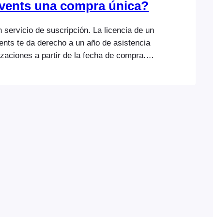
vents una compra única?
servicio de suscripción. La licencia de un
ents te da derecho a un año de asistencia
izaciones a partir de la fecha de compra.
 anual nos permite seguir invirtiendo en los
rte mantenimiento y asistencia a largo
ncelar tu suscripción en cualquier
bargo, debes tener una suscripción