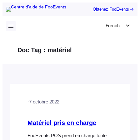
Aller
Obtenez FooEvents
au
contenu
French
English
German
Doc Tag :
matériel
Dutch
Spanish
Italian
Portuguese
Polish
·
7 octobre 2022
Czech
Greek
Matériel pris en charge
FooEvents POS prend en charge toute