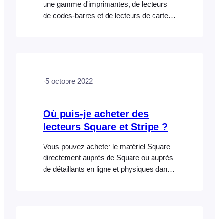
une gamme d'imprimantes, de lecteurs
de codes-barres et de lecteurs de cartes
de paiement pour la vente de billets,
l'impression de reçus et le traitement des
paiements lors de votre événement ou
sur votre site. Imprimantes de bureau :
les billets et les reçus peuvent être
·
5 octobre 2022
imprimés à l’aide de n’importe quelle
imprimante compatible USB, AirPrint
(FooEvents POS fonctionnant sous
Où puis-je acheter des
macOS uniquement) OU sans fil. Une
lecteurs Square et Stripe ?
liste complète des appareils compatibles
uniquement avec AirPrint est disponible…
Vous pouvez acheter le matériel Square
directement auprès de Square ou auprès
de détaillants en ligne et physiques dans
les pays où Square est disponible, tels
qu'Amazon. Les lecteurs Stripe ne sont
actuellement disponibles que pour les
clients de Stripe dans certains pays et