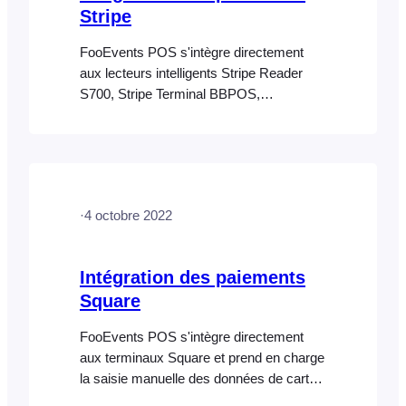
Stripe
FooEvents POS s'intègre directement
aux lecteurs intelligents Stripe Reader
S700, Stripe Terminal BBPOS,
WisePOS™ E et Verifone P400, et prend
en charge la saisie manuelle des
données de carte pour enregistrer les
paiements par carte effectués en
personne. Exigences relatives aux
·
4 octobre 2022
sections Les éléments suivants sont
requis pour l’intégration de paiement
Square : Configuration Pour que
Intégration des paiements
FooEvents, POS et Stripe puissent
Square
communiquer entre eux,…
FooEvents POS s'intègre directement
aux terminaux Square et prend en charge
la saisie manuelle des données de carte
pour enregistrer les paiements par carte