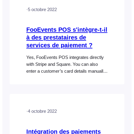
vous devez commander les lecteurs
·
5 octobre 2022
directement auprès de Stripe via votre
tableau de bord Stripe.
FooEvents POS s'intègre-t-il
à des prestataires de
services de paiement ?
Yes, FooEvents POS integrates directly
with Stripe and Square. You can also
enter a customer’s card details manually
(manual card entries) which is perfect for
taking orders over the phone or if the
hardware is not available in your country.
If you don’t use Square or Stripe, card
payments can be manually processed
·
4 octobre 2022
using any…
Intégration des paiements