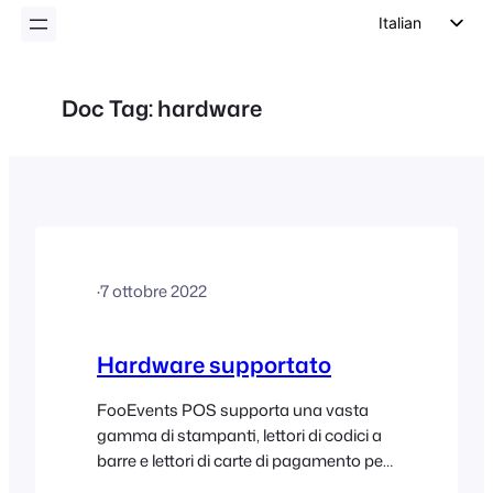
Italian
English
German
Doc Tag:
hardware
Dutch
Spanish
Portuguese
French
Polish
·
7 ottobre 2022
Czech
Greek
Hardware supportato
FooEvents POS supporta una vasta
gamma di stampanti, lettori di codici a
barre e lettori di carte di pagamento per
la vendita di biglietti, la stampa di