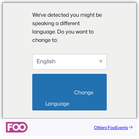
We've detected you might be
speaking a different
language. Do you want to
change to:
English
                        Change 
Language                    
Vai
Ottieni FooEvents
al
contenuto