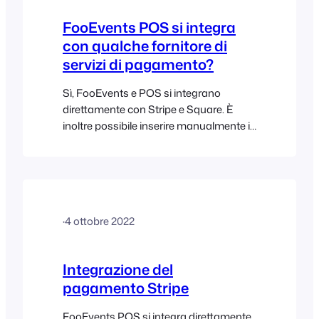
FooEvents POS si integra
con qualche fornitore di
servizi di pagamento?
Sì, FooEvents e POS si integrano
direttamente con Stripe e Square. È
inoltre possibile inserire manualmente i
dati della carta di credito del cliente
(inserimento manuale dei dati della
carta), soluzione ideale per prendere
ordini al telefono o qualora l'hardware
non fosse disponibile nel proprio Paese.
·
4 ottobre 2022
Se non si utilizza Square o Stripe, i
pagamenti con carta possono essere
elaborati manualmente utilizzando
Integrazione del
qualsiasi...
pagamento Stripe
FooEvents POS si integra direttamente