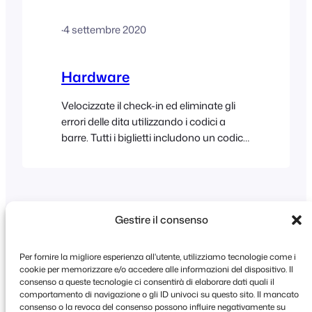
pagamenti Square sono richiesti i
seguenti elementi: Configurazione
·
4 settembre 2020
Affinché FooEvents, POS e Square
possano comunicare tra loro, è
necessario creare un nuovo o
Hardware
aggiornare un esistente…
Velocizzate il check-in ed eliminate gli
errori delle dita utilizzando i codici a
barre. Tutti i biglietti includono un codice
a barre univoco (codice 1D o QR) che
può essere scansionato con uno
scanner portatile di codici a barre.
L'applicazione FooEvents Check-in e
l'estensione FooEvents Express Check-
Gestire il consenso
in sono state ottimizzate per funzionare
perfettamente con la maggior parte
Per fornire la migliore esperienza all'utente, utilizziamo tecnologie come i
degli scanner di codici a barre portatili,
cookie per memorizzare e/o accedere alle informazioni del dispositivo. Il
tuttavia, ecco alcuni dei più diffusi.
consenso a queste tecnologie ci consentirà di elaborare dati quali il
comportamento di navigazione o gli ID univoci su questo sito. Il mancato
Copyright © 2026 FooEvents. Tutti i diritti
consenso o la revoca del consenso possono influire negativamente su