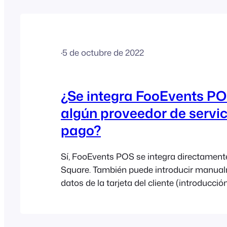
macOS) o compatible con conexión inalá
lista completa de dispositivos compatible
AirPrint puede…
·
5 de octubre de 2022
¿Se integra FooEvents P
algún proveedor de servic
pago?
Sí, FooEvents POS se integra directamente
Square. También puede introducir manual
datos de la tarjeta del cliente (introducci
tarjeta), lo que es perfecto para tomar ped
teléfono o si el hardware no está disponible
no utiliza Square o Stripe, los pagos con t