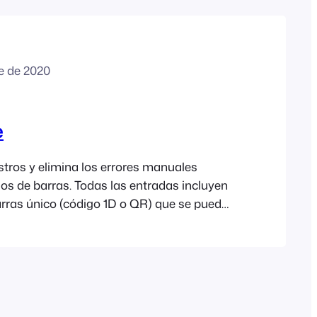
e de 2020
e
istros y elimina los errores manuales
gos de barras. Todas las entradas incluyen
rras único (código 1D o QR) que se puede
 lector de códigos de barras portátil. La
vents Check-ins y la extensión
ess Check-in se han optimizado para
perfección con la mayoría de los escáneres
arras portátiles; sin embargo, aquí tienes
 más populares…