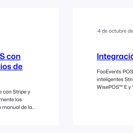
mbrica. Una
Stripe.
s solo con
·
4 de octubre d
OS con
Integraci
ios de
FooEvents POS s
inteligentes St
WisePOS™ E y V
 con Stripe y
manual de dato
mente los
presenciales co
ón manual de la
Para la integra
idos por
siguiente: Conf
 en su país. Si
Stripe puedan c
arjeta pueden