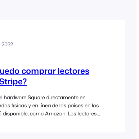
Polish
Czech
Greek
e 2022
uedo comprar lectores
Stripe?
el hardware Square directamente en
das físicas y en línea de los países en los
á disponible, como Amazon. Los lectores
án disponibles actualmente para clientes
terminados países y debes solicitarlos
Stripe a través de tu panel de control