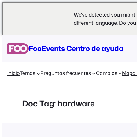
We've detected you might 
different language. Do you
Saltar
al
FooEvents Centro de ayuda
contenido
Inicio
Temas
Preguntas frecuentes
Cambios
Mapa 
Doc Tag:
hardware