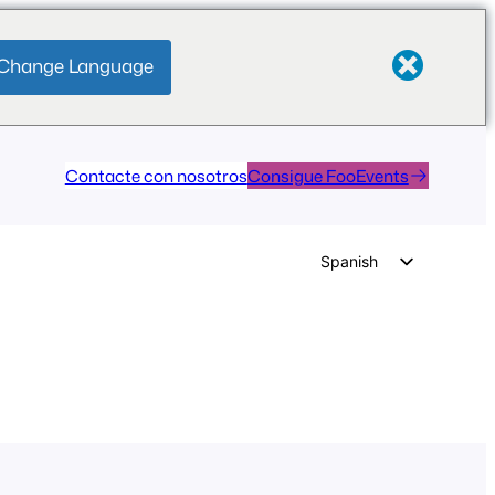
Change Language
Contacte con nosotros
Consigue FooEvents
Spanish
English
German
Dutch
Italian
Portuguese
French