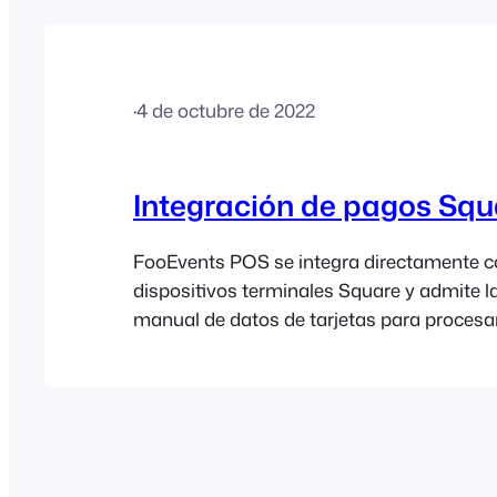
procesarse manualmente utilizando cualq
·
4 de octubre de 2022
Integración de pagos Squ
FooEvents POS se integra directamente c
dispositivos terminales Square y admite l
manual de datos de tarjetas para procesa
presenciales con tarjeta. Requisitos de las
Para la integración de pagos de Square se 
siguiente: Configuración: Para que FooEv
Square puedan comunicarse entre sí, debe
nueva o actualizar una ya existente…