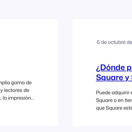
·
5 de octubre d
¿Dónde p
Square y 
mplia gama de
y lectores de
Puede adquirir 
, la impresión
Square o en tien
 tu evento o
que Square est
adas y los
Stripe solo est
quier
de Stripe en de
solo en
directamente a 