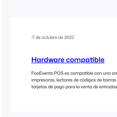
·
7 de octubre de 2022
Hardware compatible
FooEvents POS es compatible con una a
impresoras, lectores de códigos de barras 
tarjetas de pago para la venta de entradas
de recibos y el procesamiento de pagos en
recinto. Impresoras de escritorio: Las entr
recibos se pueden imprimir utilizando cual
impresora USB, AirPrint (FooEvents POS 