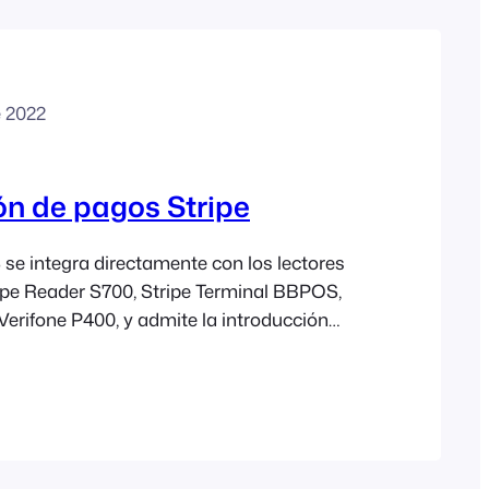
e 2022
ón de pagos Stripe
e integra directamente con los lectores
ripe Reader S700, Stripe Terminal BBPOS,
erifone P400, y admite la introducción
s de tarjetas para procesar pagos
n tarjeta. Requisitos de las secciones
ción de pagos Square se requiere lo
iguración Para que FooEvents, POS y
omunicarse entre sí,…