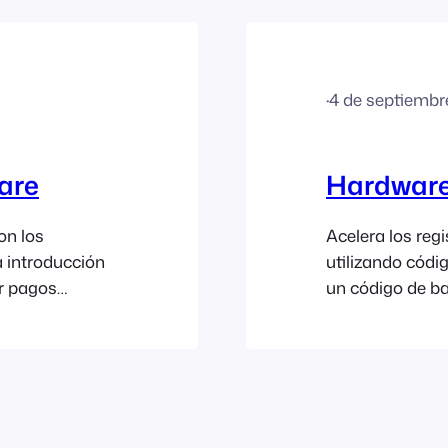
uier
·
4 de septiembr
are
Hardwar
on los
Acelera los reg
a introducción
utilizando códi
r pagos
un código de ba
 secciones:
escanear con un
requiere lo
aplicación FooE
ents, POS y
FooEvents Expr
rá crear una
funcionar a la 
de códigos de b
algunos de los