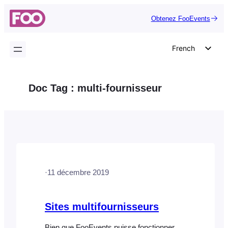
Aller
Obtenez FooEvents
au
contenu
French
English
German
Doc Tag :
multi-fournisseur
Dutch
Spanish
Italian
Portuguese
Polish
·
11 décembre 2019
Czech
Greek
Sites multifournisseurs
Bien que FooEvents puisse fonctionner