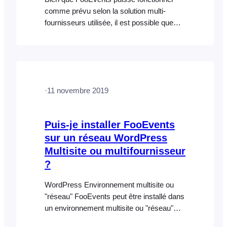
comme prévu selon la solution multi-
fournisseurs utilisée, il est possible que
vous rencontriez des difficultés. Même si
les produits liés aux événements
fonctionneront très probablement dans
cette configuration, nous ne pouvons pas
garantir que les plugins tiers prendront en
·
11 novembre 2019
charge les types de publications
personnalisés « billets » et « participants »
dans un environnement multi-fournisseurs.
Puis-je installer FooEvents
Les applications FooEvents Check-ins
sur un réseau WordPress
n'ont pas non plus…
Multisite ou multifournisseur
?
WordPress Environnement multisite ou
"réseau" FooEvents peut être installé dans
un environnement multisite ou "réseau"
WordPress. Pour en savoir plus sur la