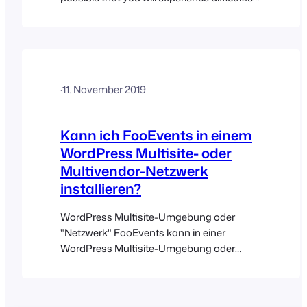
While the event products will most likely
work in this setup, we can’t guarantee that
third-party plugins will accommodate the
tickets and attendee custom post types in
a multi-vendor environment. The
·
11. November 2019
FooEvents Check-ins apps have also not…
Kann ich FooEvents in einem
WordPress Multisite- oder
Multivendor-Netzwerk
installieren?
WordPress Multisite-Umgebung oder
"Netzwerk" FooEvents kann in einer
WordPress Multisite-Umgebung oder
einem "Netzwerk" installiert werden. Sie
können hier mehr über das "Erstellen eines
Netzwerks" lesen: