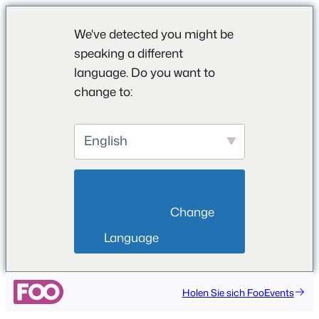
We've detected you might be
speaking a different
language. Do you want to
change to:
English
                        Change 
Language                    
Zum
Holen Sie sich FooEvents
Inhalt
springen