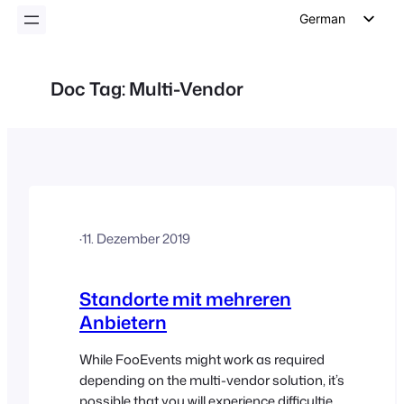
German
English
Dutch
Doc Tag:
Multi-Vendor
Spanish
Italian
Portuguese
French
Polish
·
11. Dezember 2019
Czech
Greek
Standorte mit mehreren
Anbietern
While FooEvents might work as required
depending on the multi-vendor solution, it’s
possible that you will experience difficulties.