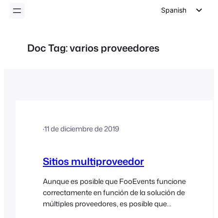
Spanish
English
German
Doc Tag:
varios proveedores
Dutch
Italian
Portuguese
French
Polish
·
11 de diciembre de 2019
Czech
Greek
Sitios multiproveedor
Aunque es posible que FooEvents funcione
correctamente en función de la solución de
múltiples proveedores, es posible que
experimente dificultades. Aunque lo más