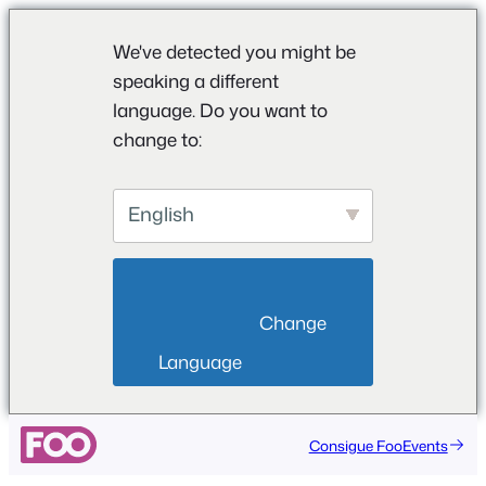
We've detected you might be
speaking a different
language. Do you want to
change to:
English
                        Change 
Language                    
Saltar
Consigue FooEvents
al
contenido