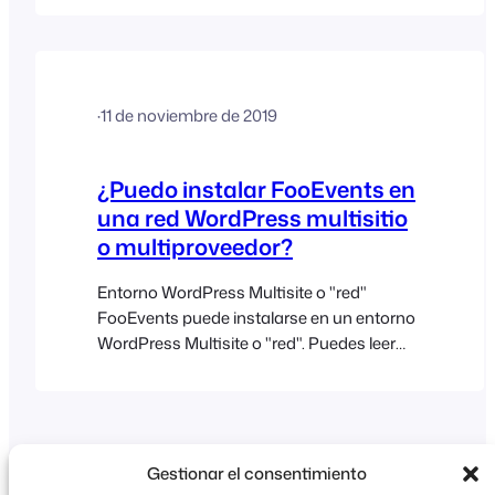
probable es que los productos del evento
funcionen en esta configuración, no
podemos garantizar que los plugins de
terceros se adapten a los tipos de entradas
·
11 de noviembre de 2019
y entradas personalizadas de los
asistentes en un entorno de varios
proveedores. Las aplicaciones FooEvents
¿Puedo instalar FooEvents en
Check-ins tampoco [...]
una red WordPress multisitio
o multiproveedor?
Entorno WordPress Multisite o "red"
FooEvents puede instalarse en un entorno
WordPress Multisite o "red". Puedes leer
más sobre "Crear una red" aquí:
https://developer.wordpress.org/advanced-
administration/multisite Básicamente,
cada usuario tendría su propia URL, por
ejemplo http://your-
Gestionar el consentimiento