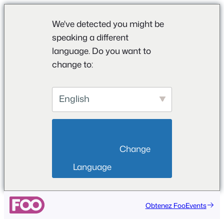
We've detected you might be
speaking a different
language. Do you want to
change to:
English
                        Change 
Language                    
Aller
Obtenez FooEvents
au
contenu