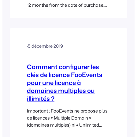
12 months from the date of purchase.
By default, FooEvents licenses are set
to automatically renew every 12 months,
however, you will be notified via email
before the renewal takes place. At any
time, you can choose to cancel your
·
5 décembre 2019
subscription. A…
Comment configurer les
clés de licence FooEvents
pour une licence à
domaines multiples ou
illimités ?
Important : FooEvents ne propose plus
de licences « Multiple Domain »
(domaines multiples) ni « Unlimited
Domain » (domaines illimités) pour les