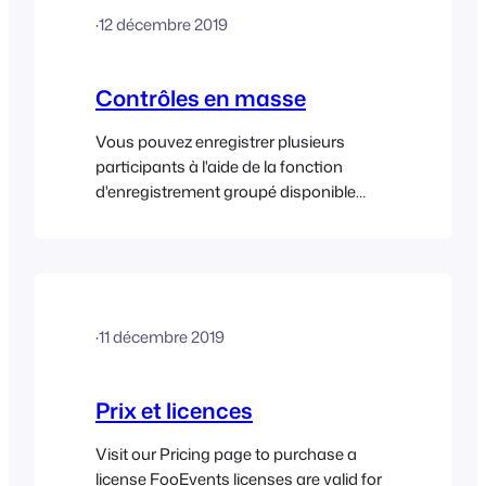
FooEvents et POS sur plusieurs
·
12 décembre 2019
boutiques WooCommerce, vous devrez
acheter une licence distincte pour
chaque boutique. Chaque licence…
Contrôles en masse
Vous pouvez enregistrer plusieurs
participants à l'aide de la fonction
d'enregistrement groupé disponible
dans les applications d'enregistrement
de FooEvents. Lorsque vous affichez les
participants à un événement, cliquez
sur l'option Sélectionner dans le coin
supérieur droit de l'écran. Choisissez les
·
11 décembre 2019
participants que vous souhaitez
enregistrer, réinitialiser ou annuler et
cliquez sur l'action appropriée ci-
Prix et licences
dessous.
Visit our Pricing page to purchase a
license FooEvents licenses are valid for