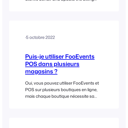
details later if needed. You can also
purchase additional licenses from the
same FooEvents account for each new
client project. Each license is connected
to the specific site or domain it’s used
·
5 octobre 2022
on, so…
Puis-je utiliser FooEvents
POS dans plusieurs
magasins ?
Oui, vous pouvez utiliser FooEvents et
POS sur plusieurs boutiques en ligne,
mais chaque boutique nécessite sa
propre licence valide. Les licences
FooEvents sont associées à l'URL d'un
site web ou d'une boutique en ligne
spécifique. Si vous souhaitez utiliser