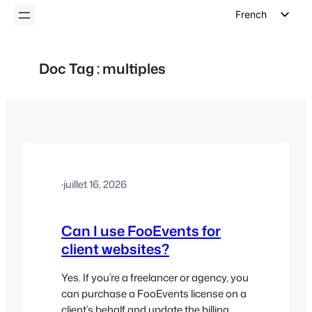
French
English
German
Doc Tag :
multiples
Dutch
Spanish
Italian
Portuguese
Polish
·
juillet 16, 2026
Czech
Greek
Can I use FooEvents for
client websites?
Yes. If you’re a freelancer or agency, you
can purchase a FooEvents license on a
client’s behalf and update the billing