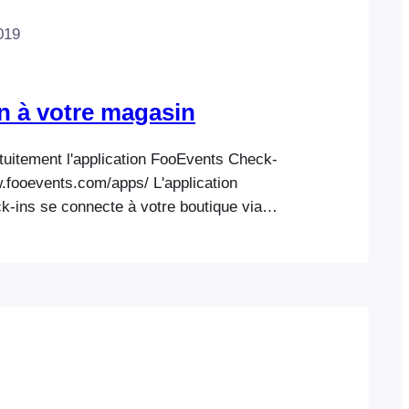
019
 à votre magasin
tuitement l'application FooEvents Check-
w.fooevents.com/apps/ L'application
-ins se connecte à votre boutique via
incipale) ou WordPress XML-RPC
'API REST est la méthode de connexion
r elle est généralement plus stable et plus
ML-RPC. Vous pouvez vérifier si l'API
ible sur votre site web en saisissant