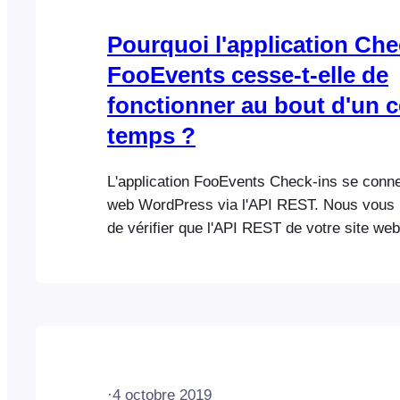
Pourquoi l'application Che
FooEvents cesse-t-elle de
fonctionner au bout d'un c
temps ?
L'application FooEvents Check-ins se conne
web WordPress via l'API REST. Nous vou
de vérifier que l'API REST de votre site we
en saisissant l'adresse suivante dans votre
: ‘ www.YOURWEBSITE.com/wp-json/fooeve
devriez voir s’afficher un écran contenant 
commençant par {“namespace”:”fooevents\/v1
non une page d’erreur telle que…
·
4 octobre 2019