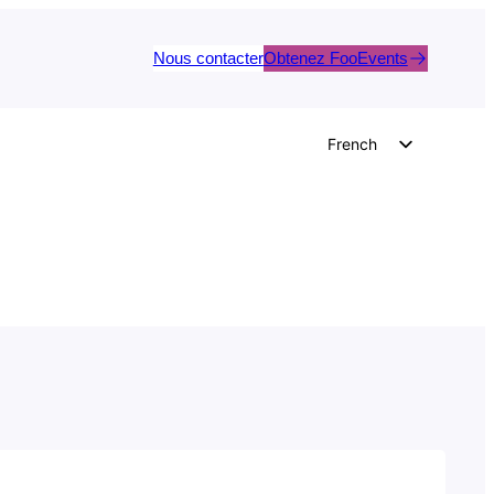
Nous contacter
Obtenez FooEvents
French
English
German
Dutch
Spanish
Italian
Portuguese
Polish
Czech
Greek