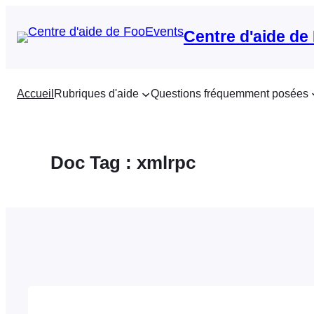
Aller
au
Centre d'aide de
contenu
Accueil
Rubriques d'aide
Questions fréquemment posées
Doc Tag :
xmlrpc