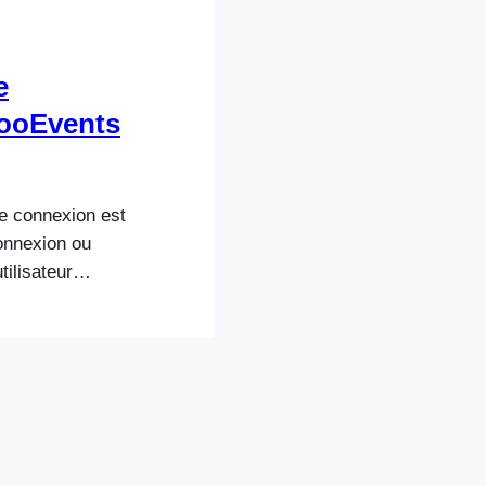
e
FooEvents
e connexion est
connexion ou
tilisateur
de consacrée
ujet plus en
tacter le support
nt de détails