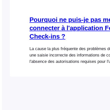
Pourquoi ne puis-je pas m
connecter à l'application 
Check-ins ?
La cause la plus fréquente des problèmes d
une saisie incorrecte des informations de 
l'absence des autorisations requises pour l'u
WordPress. Veuillez consulter la page d'ai
aux problèmes de connexion, qui traite ce s
détail. Si le problème persiste, veuillez con
technique de WordPress en fournissant auta
que possible…