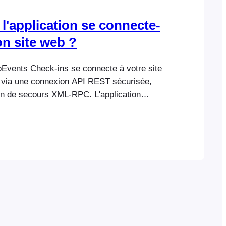
'application se connecte-
on site web ?
ooEvents Check-ins se connecte à votre site
via une connexion API REST sécurisée,
on de secours XML-RPC. L'application
arres ou le code QR contenant l'identifiant
t le transmet à WordPress via l'API, qui
t d'enregistrement et le met à jour si
informations relatives à l'événement