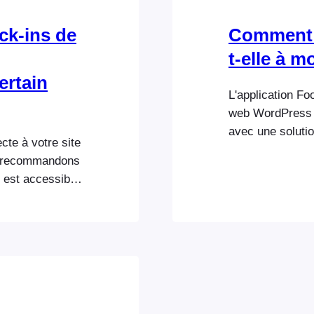
ck-ins de
Comment l
t-elle à m
ertain
L'application F
web WordPress 
avec une soluti
cte à votre site
scanne le code-b
s recommandons
de l'événement e
b est accessible
compare le statu
 navigateur web
nécessaire. Les 
nts/v1 ’. Vous
sont…
un code
″,”routes”:, et