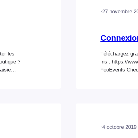
·
27 novembre 2
Connexion
ter les
Téléchargez gra
outique ?
ins : https://ww
aisie
FooEvents Check
votre site web
l'API REST (pr
dans la barre
(secondaire). L
ouverez l'URL
recommandée, ca
tration
sécurisée que X
al > Adresse
REST est access
l'adresse…
·
4 octobre 2019