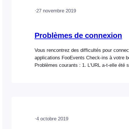
·
27 novembre 2019
Problèmes de connexion
Vous rencontrez des difficultés pour connec
applications FooEvents Check-ins à votre b
Problèmes courants : 1. L'URL a-t-elle été s
correctement ? Assurez-vous que l'URL de 
est saisie exactement telle qu'elle apparaît 
d'adresse de votre navigateur web. Vous tr
exacte à saisir dans votre espace d'adminis
WordPress. Allez dans Paramètres > Génér
WordPress (URL) 2.…
·
4 octobre 2019