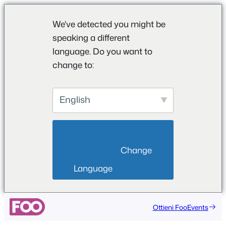
We've detected you might be
speaking a different
language. Do you want to
change to:
English
                        Change 
Language                    
Vai
Ottieni FooEvents
al
contenuto