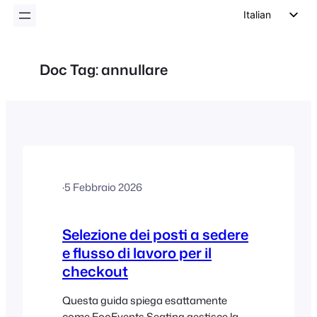
Italian
English
German
Doc Tag:
annullare
Dutch
Spanish
Portuguese
French
Polish
·
5 Febbraio 2026
Czech
Greek
Selezione dei posti a sedere
e flusso di lavoro per il
checkout
Questa guida spiega esattamente
come FooEvents Seating gestisce la