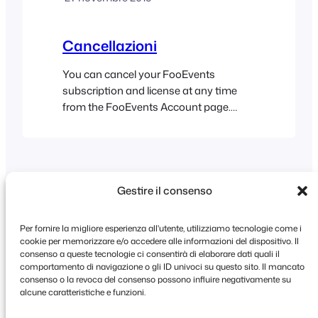
variazioni sono segnalati da una
piccola icona a griglia [...]
Cancellazioni
You can cancel your FooEvents
subscription and license at any time
from the FooEvents Account page.
Please keep in mind that if you cancel
your subscription you will: Navigate to
FooEvents.com > My
Account > Subscriptions and click the
View link next to the subscription that
Gestire il consenso
you would like to modify, then click the
Cancel link on the subscription…
Per fornire la migliore esperienza all'utente, utilizziamo tecnologie come i
cookie per memorizzare e/o accedere alle informazioni del dispositivo. Il
consenso a queste tecnologie ci consentirà di elaborare dati quali il
comportamento di navigazione o gli ID univoci su questo sito. Il mancato
Copyright © 2026 FooEvents. Tutti i diritti
consenso o la revoca del consenso possono influire negativamente su
riservati.
alcune caratteristiche e funzioni.
Dichiarazione sulla privacy
|
Termini e