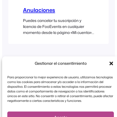
Anulaciones
Puedes cancelar tu suscripción y
licencia de FooEvents en cualquier
momento desde la página «Mi cuenta»
de FooEvents. Ten en cuenta que, si
cancelas tu suscripción: Ve a
FooEvents.com > Mi cuenta >
Suscripciones y haz clic en el enlace Ver
junto a la suscripción que deseas
Gestionar el consentimiento
modificar; a continuación, haz clic en el
enlace Cancelar de la suscripción…
Para proporcionar la mejor experiencia de usuario, utilizamos tecnologías
como las cookies para almacenar y/o acceder a la información del
dispositivo. El consentimiento a estas tecnologías nos permitirá procesar
datos como el comportamiento de navegación o los identificadores
Copyright © 2026 FooEvents. Todos los derechos
únicos en este sitio. No consentir o retirar el consentimiento, puede afectar
reservados.
negativamente a ciertas características y funciones.
Declaración de confidencialidad
|
Condiciones
generales
|
Descargo de responsabilidad