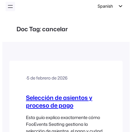
Spanish
English
German
Doc Tag:
cancelar
Dutch
Italian
Portuguese
French
Polish
·
5 de febrero de 2026
Czech
Greek
Selección de asientos y
proceso de pago
Esta guía explica exactamente cómo
FooEvents Seating gestiona la
selección de asientos, el pago y cuándo