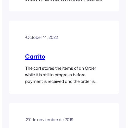
se reservan o liberan asientos. Utilícela
para entender por qué los asientos
aparecen como no disponibles, cuándo
se bloquean y cómo afectan los
estados de los pedidos a la
·
October 14, 2022
disponibilidad. Ciclo de vida de la
selección de plazas A grandes rasgos,
esto es lo que ocurre cuando se reserva
Carrito
una plaza con FooEvents [...]
The cart stores the items of an Order
while it is still in progress before
payment is received and the order is
completed. To add items to the cart,
simply click on the product thumbnail
and it will instantly be added to the cart.
Products that contain variations are
signified by a small grid icon…
·
27 de noviembre de 2019