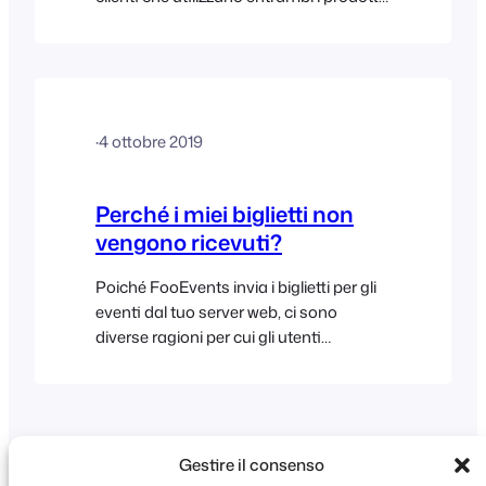
Divi è compatibile con FooEvents a
condizione che si utilizzi il Checkout
WooCommerce standard.
·
4 ottobre 2019
Perché i miei biglietti non
vengono ricevuti?
Poiché FooEvents invia i biglietti per gli
eventi dal tuo server web, ci sono
diverse ragioni per cui gli utenti
potrebbero non ricevere i propri biglietti.
Ecco alcune possibili soluzioni: Verifica
che i tuoi ordini (WooCommerce >
Ordini) siano stati contrassegnati come
“Completati”, che è lo stato predefinito
Gestire il consenso