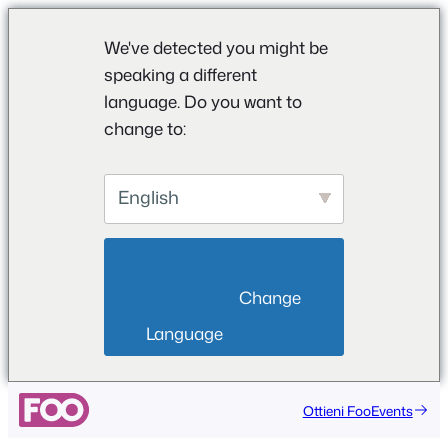
We've detected you might be
speaking a different
language. Do you want to
change to:
English
                        Change 
Language                    
Vai
Ottieni FooEvents
al
contenuto