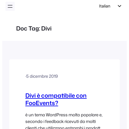
Italian
English
German
Doc Tag:
Divi
Dutch
Spanish
Portuguese
French
Polish
·
5 dicembre 2019
Czech
Greek
Divi è compatibile con
FooEvents?
è un tema WordPress molto popolare e,
secondo i feedback ricevuti da molti
clienti che utilizzano entrambi i prodotti,