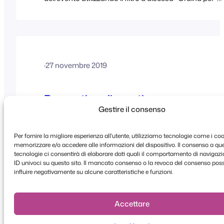
WooCommerce. Per farlo, è necessario attivare
l'impostazione delle opzioni di ordinamento degli
eventi. Per istruzioni più dettagliate, consultare il
seguente documento di aiuto:
https://help.fooevents.com/docs/topics/events/orde
·
27 novembre 2019
events-by-date/
Rapporti sugli eventi
Gestire il consenso
FooEvents Reports è uno strumento di reportistica
incluso nel plugin principale FooEvents for
Per fornire la migliore esperienza all'utente, utilizziamo tecnologie come i co
WooCommerce. Il suo scopo è aiutare gli
memorizzare e/o accedere alle informazioni del dispositivo. Il consenso a qu
organizzatori di eventi a comprendere meglio le
tecnologie ci consentirà di elaborare dati quali il comportamento di navigazio
ID univoci su questo sito. Il mancato consenso o la revoca del consenso po
vendite dei biglietti e il proprio pubblico. Include opzion
influire negativamente su alcune caratteristiche e funzioni.
per visualizzare i ricavi dell’evento, i biglietti venduti, i
check-in dei partecipanti e i biglietti disponibili,
fornendo una chiara panoramica delle prestazioni
Accettare
dell’evento. Elenco degli eventi Per visualizzare l’elenc
degli eventi,…