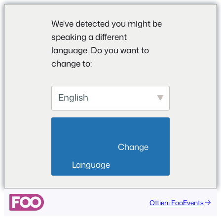
We've detected you might be
speaking a different
language. Do you want to
change to:
English
                        Change 
Language                    
Vai
Ottieni FooEvents
al
contenuto