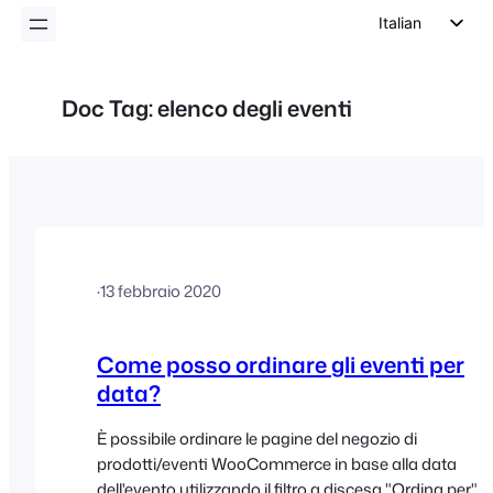
Italian
English
German
Doc Tag:
elenco degli eventi
Dutch
Spanish
Portuguese
French
Polish
·
13 febbraio 2020
Czech
Greek
Come posso ordinare gli eventi per
data?
È possibile ordinare le pagine del negozio di
prodotti/eventi WooCommerce in base alla data
dell'evento utilizzando il filtro a discesa "Ordina per"